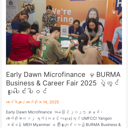
Microfinance
မှ
BURMA
Business
&
Career
Fair
2025
ပွဲ
တွင်
ပူးပေါင်း
ပါဝင်
Early Dawn Microfinance မှ BURMA
Business & Career Fair 2025 ပွဲတွင်
ပူးပေါင်းပါဝင်
ဆောင်းပါးများ
/
အောက်တိုဘာ 14, 2025
Early Dawn Microfinance အနေဖြင့် ၂၀၂၅ ခုနှစ်၊
အောက်တိုဘာလ ၁၂ ရက် (တနင်္ဂနွေနေ့)တွင် UMFCCI Yangon
ခန်းမ၌ MEH Myanmar မှ ကြီးမှူးကျင်းပသည့် BURMA Business &