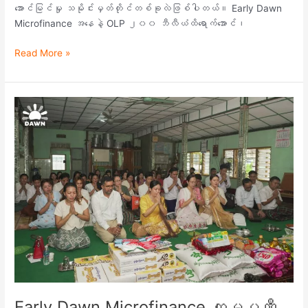
အောင်မြင်မှု သမိုင်းမှတ်တိုင်တစ်ခုလဲဖြစ်ပါတယ်။ Early Dawn
Microfinance အနေနဲ့ OLP ၂၀၀ ဘီလီယံထိရောက်အောင်၊
Read More »
Early
Dawn
Microfinance
ကုမ္ပဏီ
ဝန်ထမ်း
မိသားစု
များ၏
“စုပေါင်း
မဟာ
ဘုံကထိန်”
လှူဒါန်း
ပွဲ
Early Dawn Microfinance ကုမ္ပဏီ