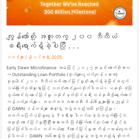
.
ကျွန်တော်တို့ အတူတကွ ၂၀၀ ဘီလီယံ
ခရီးရောက်ရှိခဲ့ပါပြီ . . .
သတင်းများ
/
နိုဝင်ဘာ 8, 2025
Early Dawn Microfinance အနေဖြင့် ၂၀၂၅ခုနှစ် အောက်တိုဘာလ
က Outstanding Loan Portfolio (ထုတ်ချေးငွေလက်ကျန်ပမာဏ)
စုစုပေါင်း ၂၀၀ ဘီလီယံအထိ အောင်မြင်မှုကို ရောက်ရှိခဲ့ခြင်းအတွက်
ဝမ်းမြောက်ဂုဏ်ယူစွာဖြင့် သတင်းကောင်းမျှဝေလိုက်ပါတယ်။ ယခုလို အံ့သြ
ဖွယ်ကောင်းတဲ့ အောင်မြင်မှု သမိုင်းမှတ်တိုင်ခရီး တစ်ခုဆီသို့ရောက်အောင်
ကန့်သတ်ချက်များ၊ အခက်အခဲ အတားအဆီး စိန်ခေါ်မှုများကြားမှ ကျွန်ုပ်
တို့ DAWN ဝန်ထမ်းများ အားလုံးရဲ့ အဖွဲ့အစည်းအပေါ် ယုံကြည်မှု၊
အဆက်မပြတ်ပံ့ပိုးမှုတွေနဲ့ ဒီခရီးမှာ ပါဝင်ပေးခဲ့တဲ့အတွက်ကြောင့်လဲ
အခုလို အောင်မြင်မှုကြီးကြီးမားမားအထိ ဖြစ်မြောက်အောင်လုပ်ဆောင်နိုင်ခဲ့
ခြင်းဖြစ်ပါတယ်။ တစ်ကယ်တော့ ဒီအောင်မြင်မှုဟာ ကိန်းဂဏန်းတွေထက်
ပိုပါတယ်၊ DAWN အပေါ်ထားရှိတဲ့ ယုံကြည်မှုနဲ့ အဖွဲ့အစည်းရဲ့ တိုးတက်