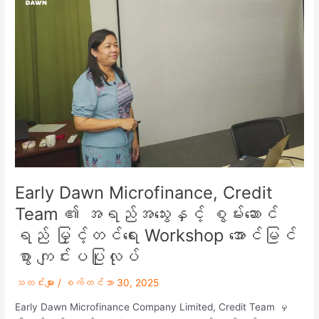
Microfinance,
Credit
Team
၏
အရည်အသွေး
နှင့်
စွမ်း
ဆောင်
ရည်
မြှင့်
တင်
ရေး
Early Dawn Microfinance, Credit
Workshop
Team ၏ အရည်အသွေးနှင့် စွမ်းဆောင်
အောင်မြင်
ရည် မြှင့်တင်ရေး Workshop အောင်မြင်
စွာ
ကျင်းပ
စွာ ကျင်းပပြုလုပ်
ပြုလုပ်
သတင်းများ
/
စက်တင်ဘာ 30, 2025
Early Dawn Microfinance Company Limited, Credit Team မှ