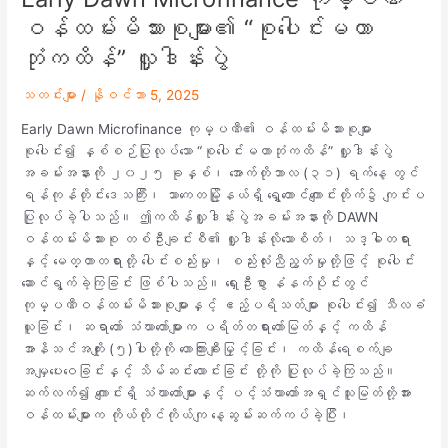
ဝန်ထမ်းမိသားစုများ၏ “စုပေါင်းမဟာ
ဘုံကထိန်” လှူဒါန်းပွဲ
သတင်းများ
/
နိုဝင်ဘာ 5, 2025
Early Dawn Microfinance ကုမ္ပဏီ၏ ဝန်ထမ်းမိသားစုများ
စုပေါင်း၍ နှစ်စဉ်ပြုလုပ်သော “စုပေါင်းမဟာဘုံကထိန်” လှူဒါန်းပွဲ
အခမ်းအနားကို ၂၀၂၅ ခုနှစ်၊ အောက်တိုဘာလ (၃၁) ရက်နေ့ တွင်
ရန်ကုန်တိုင်းဒေသကြီး၊ သာကေတမြို့နယ်ရှိ ရွှေတောင်ကျောင်းတိုက်၌ ကျင်းပ
ပြုလုပ်ခဲ့ပါသည်။ ဤကထိန်လှူဒါန်းပွဲအခမ်းအနားကို DAWN
ဝန်ထမ်းမိသားစု တစ်ဦးချင်းစီ၏ လှူဒါန်းလိုသောစိတ်၊ သဒ္ဓါတရား
နှင့် မေတ္တာတရားတို့ ပေါင်းစည်းမှု၊ စည်းလုံးညီညွတ်မှုတို့ဖြင့် စုပေါင်း
ဆောင်ရွက်ခဲ့ကြခြင်း ဖြစ်ပါသည်။ ရှေးဦးစွာ နံနက်ပိုင်းတွင်
ကုမ္ပဏီဝန်ထမ်းမိသားစုများနှင့် ဧည့်ပရိသတ်များ စုပေါင်း၍ သီလခံ
ယူခြင်း၊ ဆရာတော် သံဃာတော်များက ပရိတ်တရားတော်မြတ်နှင့် ကထိန်
အာနိသင်အကျိုး (၅)ပါးတို့ကို ဟောကြားချီးမြှင့်ခြင်း၊ ကထိန်ရေစက်ချ
အမျှပေးဝေခြင်းနှင့် သိမ်ဆင်းလောင်းခြင်း တို့ကို ပြုလုပ်ခဲ့ကြသည်။
ဆက်လက်၍ ကျောင်းရှိ သံဃာတော်များနှင့် ပင့်သံဃာတော်အရှင်သူမြတ်တို့အား
ဝန်ထမ်းများက ကိုယ်တိုင်ကိုယ်ကျ နေ့ဆွမ်းဆက်ကပ်ခဲ့ပြီး၊