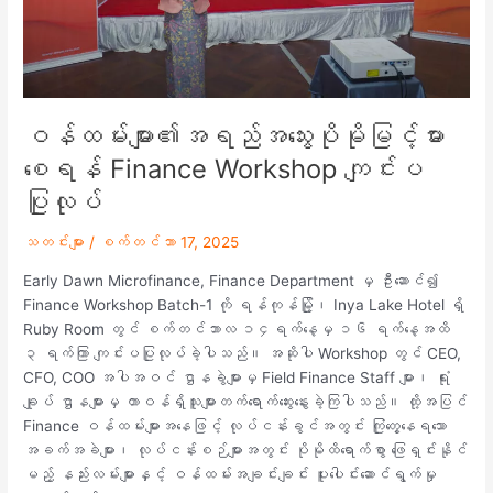
Workshop
ကျင်းပ
ပြုလုပ်
ဝန်ထမ်းများ၏အရည်အသွေးပိုမိုမြင့်မား
စေရန် Finance Workshop ကျင်းပ
ပြုလုပ်
သတင်းများ
/
စက်တင်ဘာ 17, 2025
Early Dawn Microfinance, Finance Department မှ ဦးဆောင်၍
Finance Workshop Batch-1 ကို ရန်ကုန်မြို့၊ Inya Lake Hotel ရှိ
Ruby Room တွင် စက်တင်ဘာလ ၁၄ရက်နေ့မှ ၁၆ ရက်နေ့အထိ
၃ ရက်ကြာ ကျင်းပပြုလုပ်ခဲ့ပါသည်။ အဆိုပါ Workshop တွင် CEO,
CFO, COO အပါအဝင် ဌာနခွဲများမှ Field Finance Staff များ၊ ရုံး
ချုပ် ဌာနများမှ တာဝန်ရှိသူများတက်ရောက်ဆွေးနွေးခဲ့ကြပါသည်။ ထို့အပြင်
Finance ဝန်ထမ်းများအနေဖြင့် လုပ်ငန်းခွင်အတွင်း ကြုံတွေ့နေရသော
အခက်အခဲများ၊ လုပ်ငန်းစဉ်များအတွင်း ပိုမိုထိရောက်စွာ ဖြေရှင်းနိုင်
မည့် နည်းလမ်းများနှင့် ဝန်ထမ်းအချင်းချင်း ပူးပေါင်းဆောင်ရွက်မှု