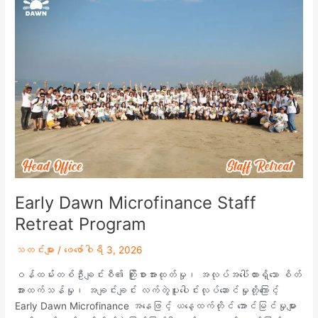
Dawn
Microfinance
Staff
Retreat
Program
Early Dawn Microfinance Staff
Retreat Program
သတင်းများ
/
ဖေ‌ဖော်ဝါရီ 3, 2026
ဝန်ထမ်းတစ်ဦးချင်းစီ၏ ကြိုးစားအားထုတ်မှု၊ အလုပ်အပေါ်ထားရှိသော စိတ်
အားထက်သန်မှု၊ အချင်းချင်း လက်တွဲပူးပေါင်းလုပ်ဆောင်မှုတို့ကြောင့်
Early Dawn Microfinance အနေဖြင့် ယနေ့ထက်တိုင် အောင်မြင်မှုများ