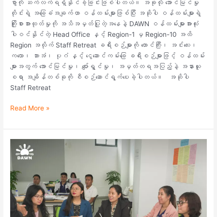
စွာကို ဆက်လက်ရရှိနိုင်ခဲ့ခြင်းဖြစ်ပါတယ်။ အခုလို အောင်မြင်မှု
တိုင်းရဲ့ အခြေခံအချက်ဟာ ဝန်ထမ်းများဖြစ်ပြီး အဆိုပါ ဝန်ထမ်းများရဲ့
ကြိုးစားအားထုတ်မှုကို အသိအမှတ်ပြုတဲ့အနေနဲ့ DAWN ဝန်ထမ်းများအားလုံး
ပါဝင်နိုင်တဲ့ Head Office နှင့် Region-1 မှ Region-10 အထိ
Region အလိုက် Staff Retreat ခရီးစဉ်များကို တောင်ကြီး၊ အင်းလေး၊
ကလော၊ ဘားအံ၊ ပုဂံ နှင့် ငွေဆောင်ကမ်းခြေ ခရီးစဉ်များဖြင့် ဝန်ထမ်း
များအတွက် အောင်မြင်မှု၊ ပျော်ရွှင်မှု၊ အမှတ်တရအပြည့်နဲ့ အနားယူ
စရာ အချိန်တစ်ခုကို စီစဉ်ဆောင်ရွက်ပေးခဲ့ပါတယ်။ အဆိုပါ
Staff Retreat
Read More »
Staff
Development
Training
Program