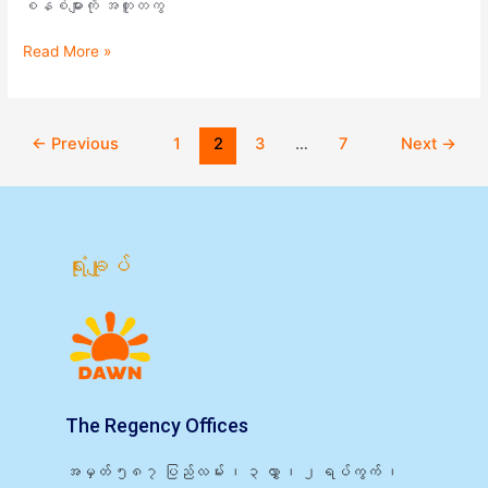
စနစ်များကို အတူတကွ
Read More »
←
Previous
1
2
3
…
7
Next
→
ရုံးချုပ်
The Regency Offices
အမှတ် ၅၈၇ ပြည်လမ်း ၊ ၃ လွှာ ၊ ၂ ရပ်ကွက် ၊