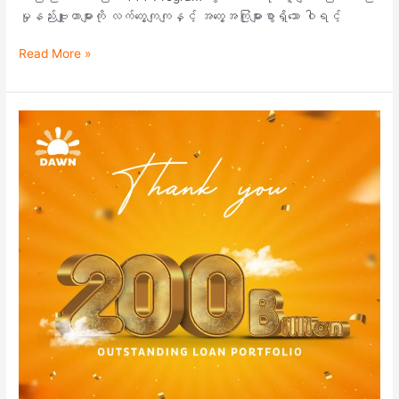
မှုနည်းဗျူဟာများကို လက်တွေ့ကျကျနှင့် အတွေ့အကြုံများစွာရှိသော ဝါရင့်
Read More »
ကျွန်တော်
တို့
အတူတကွ
၂၀၀
ဘီ
လီ
ယံ
ခရီး
ရောက်
ရှိ
ခဲ့
ပါ
ပြီ
.
.