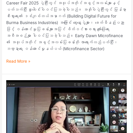
Career Fair 2025 ပွဲကြီးတွင် အလုပ်အကိုင်အခွင့်အလမ်းများနှင့်
ပတ်သက်ပြီး ပူးပေါင်းပါဝင်ပြသခဲ့ပါသည်။ အဆိုပါပွဲကြီးတွင် မြန်မာ့
စီးပွားရေး၏ ဒစ်ဂျစ်တယ်အနာဂတ် (Building Digital Future for
Burma Business Industries) အကြောင်း ဆွေးနွေးပွဲများ၊ ခေတ်မီနည်းပညာ
ဖြင့် ဝန်ဆောင်မှုပြခန်းများအပြင် စိတ်ဝင်စားစရာ ဖျော်ဖြေရေး
အစီအစဉ်များ ပါဝင်ပြသခဲ့ပါသည်။ Early Dawn Microfinance
၏ အလုပ်အကိုင် အခွင့်အလမ်းပြခန်းကို လာရောက်လည်ပတ်ပြီး၊
ဘဏ္ဍာရေး ဝန်ဆောင်မှုနယ်ပယ် (Microfinance Sector)
Read More »
A
Morning
of
Unity,
Insight,
and
Shared
Purpose