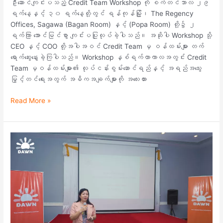
ဦးဆောင်ကျင်းပသည့် Credit Team Workshop ကို စက်တင်ဘာလ ၂၉
ရက်နေ့နှင့် ၃၀ ရက်နေ့တို့တွင် ရန်ကုန်မြို့၊ The Regency
Offices, Sagawa (Bagan Room) နှင့် (Popa Room) တို့၌ ၂
ရက်ကြာ အောင်မြင်စွာ ကျင်းပပြုလုပ်ခဲ့ပါသည်။ အဆိုပါ Workshop သို့
CEO နှင့် COO တို့အပါအဝင် Credit Team မှ ဝန်ထမ်းများ တက်
ရောက်ဆွေးနွေးခဲ့ကြပါသည်။ Workshop နှစ်ရက်တာကာလအတွင်း Credit
Team မှဝန်ထမ်းများ၏ လုပ်ငန်းစွမ်းဆောင်ရည်နှင့် အရည်အသွေး
မြှင့်တင်ရေးအတွက် အဓိကအချက်များကို အလေးထား
Read More »
ဝန်ထမ်း
များ၏အရည်အသွေး
ပိုမို
မြင့်
မား
စေ
ရန်
Finance