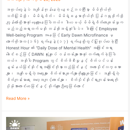
အလုပ်တွေနဲ့ပဲ အချိန်ကုန်နေတဲ့ နေ့စဉ်ဘဝကြီးမှာ မိမိကိုယ်ကို
သတိပြုမိဖို့၊ မိမိရဲ့စိတ်၊ မိမိရဲ့ခန္ဓာကိုယ်ကို ပြန်ဂရုစိုက်ဖို့
ကျွန်တော်တို့အားလုံး မေ့လျော့နေကြပါတယ်။ ဒါပေမယ့် မိမိရဲ့စိတ်အေးချမ်းမှုက
မည်သည့်အရာထက်မဆို တန်ဖိုးအရှိဆုံးပါပဲ။ ဒါကြောင့် Employee
Well-being Program အနေဖြင့် Early Dawn Microfinance မှ
အောက်တိုဘာလ (၁၆) ရက်နေ့နဲ့ (၁၇) ရက်နေ့တို့တွင်ပြုလုပ်ပေးခဲ့ပြီး
Honest Hour ၏ “Daily Dose of Mental Health” အကြောင်းအရာ
ခေါင်းစဉ်ဖြင့် DAWN ရုံးချုပ် ဝန်ထမ်းများအားလုံး တက်ရောက်ခဲ့ကြပါ
တယ်။ အဆိုပါ Program တွင် စိတ်ဖိစီးမှုနှင့် စိတ်ပင်ပန်း
နွမ်းနယ်ခြင်းဆိုင်ရာအကြောင်းကိုနားလည်ခြင်းနှင့် အစောပိုင်းလက္ခဏာ
များ၊ အကျိုးမရှိတဲ့အတွေးများ စိတ်ခံစားချက်များကိုလျှော့ချခြင်း၊ အကျိုးရှိတဲ့
စိတ်ကျန်းမာရေး အလေ့အကျင့်ကောင်းများ၊ စိတ်ပိုင်းဆိုင်ရာကျန်းမာရေးကို
ပိုမိုအားကောင်းစေခြင်းနှင့် လိုက်လျောညီထွေဖြစ်အောင်
Read More »
Early
Dawn