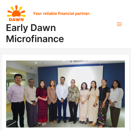
Skip
Post
Main
to
pagination
Men
content
Early Dawn
Microfinance
Early
Dawn
Microfinance
၏
BOD
အစည်းအဝေး
ပွဲ
ကျင်းပ
ပြုလုပ်