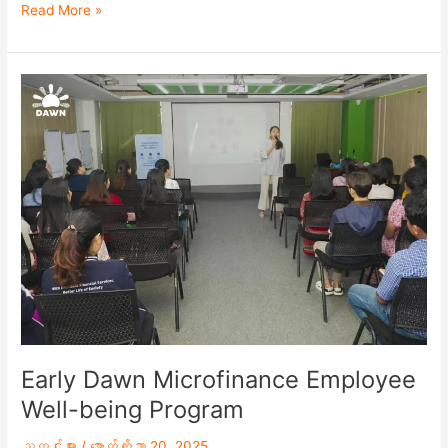
Read More »
Early
Dawn
Microfinance
Employee
Well-
being
Program
Early Dawn Microfinance Employee
Well-being Program
သတင်းများ
/
အောက်တိုဘာ 20, 2025