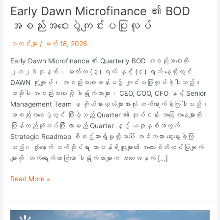
Early Dawn Microfinance ၏ BOD
အစည်းအဝေးပွဲကျင်းပပြုလုပ်
သတင်းများ
/
မတ် 18, 2026
Early Dawn Microfinance ၏ Quarterly BOD အစည်းအဝေးကို
၂၀၂၆ခုနှစ်၊ မတ်လ (၃) ရက် နှင့် (၄) ရက် နေ့တို့တွင်
DAWN ရုံးချုပ်၊ အစည်းအဝေးခန်းမ၌ ကျင်းပပြုလုပ်ခဲ့ပါသည်။
အဆိုပါ အစည်းအဝေးသို့ ဒါရိုက်တာများ၊ CEO, COO, CFO နှင့် Senior
Management Team မှ ကိုယ်စားလှယ်များအားလုံး တက်ရောက်ခဲ့ကြပါသည်။
အစည်းအဝေးပွဲတွင် ပြီးခဲ့သည့် Quarter ၏ လုပ်ငန်း အခြေအနေများကို
ပြန်လည်သုံးသပ်ပြီး လာမည့် Quarter နှင့် ယခုနှစ်အတွက်
Strategic Roadmap စီစဉ်ထားရှိမှုတို့အပေါ် အဓိကထား ဆွေးနွေးခဲ့ကြ
သည်။ ထို့နောက် သက်ဆိုင်ရာ တာဝန်ရှိသူများ၏ အသေးစိတ်တင်ပြချက်
များကို တက်ရောက်လာကြသော ဒါရိုက်တာများက အလေးအနက် […]
Read More »
Early