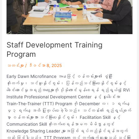
Staff Development Training
Program
သတင်းများ
/
ဒီဇင်ဘာ 8, 2025
Early Dawn Microfinance အနေဖြင့် ဝန်ထမ်းများ၏ ဖွံ့ဖြိုး
တိုးတက်မှု၊ သင်ယူနိုင်စွမ်း၊ ပြန်လည်သင်ကြားပေးနိုင်စွမ်းနှင့်
ခေါင်းဆောင်မှုအရည်အသွေးများကို ပိုမိုကောင်းမွန်စေရန် ရည်ရွယ်၍ RVi
Institute Professional Development Center နှင့် ပူးပေါင်းကာ
Train-The-Trainer (TTT) Program ကို December လ၊ ၁ ရက်နေ့
မှ ၃ ရက်နေ့ အထိ ပြုလုပ်ပေးခဲ့ပါသည်။ သင်တန်း၏ ရည်ရွယ်ချက်
မှာ ဝန်ထမ်းများအား သင်ကြားပေးနိုင်စွမ်း၊ Facilitation Skill နှင့်
Communication Skill တိုးတက်စေရန်သာမက မိမိဌာနတွင်း
Knowledge Sharing Leader များအဖြစ် ရပ်တည်နိုင်ရန်အတွက်
လည်း ဖြစ်ပါသည်။ TTT Program တွင် တက်ရောက်သူများသည် သင်ကြား