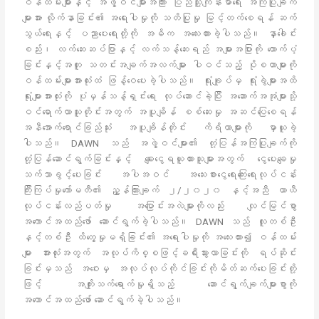
ဝန်ထမ်းများနှင့် အဖွဲ့ဝင်များအကြား ပြည်သူ့ကျန်းမာရေး အကြံပြုချက်
များအား လိုက်နာခြင်း၏ အရေးပါမှုကို သတိပြုမှု မြင့်တက်စေရန် ဆက်
သွယ်ရေးနှင့် ပညာပေးရေးတို့ကို အဓိက အလေးထားခဲ့ပါသည်။ နှာခေါင်း
စည်း၊ လက်ဆေးဆပ်ပြာနှင့် လက်သန့်ဆေးရည် အများအပြားကို ထောက်ပံ့
ခြင်းနှင့်အတူ သတင်းအချက်အလက်များ ပါဝင်သည့် ပိုစတာများကို
ဝန်ထမ်းများအားလုံးထံ ဖြန့်ဝေပေးခဲ့ပါသည်။ ရုံးချုပ်မှ ရုံးခွဲများအထိ
ရုံးများအားလုံးကို ပုံမှန်သန့်ရှင်းရေး လုပ်ဆောင်ခဲ့ပြီး အဆောက်အအုံများသို့
ဝင်ရောက်လာသူတိုင်းအတွက် အပူချိန် စစ်ဆေးမှု အဆင်ပြေစေရန်
အနီအောက်ရောင်ခြည်သုံး အပူချိန်တိုင်း ကိရိယာများကို မှာယူခဲ့
ပါသည်။ DAWN သည် အဖွဲ့ဝင်များ၏ တုံ့ပြန်အကြံပြုချက်ကို
တုံ့ပြန်ဆောင်ရွက်ခြင်းနှင့် ချေးငွေရယူထားသူများအတွက် ငွေပေးချေမှု
သက်သာခွင့်ပေးခြင်း အပါအဝင် အသေးစားငွေရေးကြေးရေးလုပ်ငန်း
ကြီးကြပ်မှုကော်မတီ၏ ညွှန်ကြားချက် ၂/၂၀၂၀ နှင့်အညီ ယာယီ
လုပ်ငန်းလည်ပတ်မှု အပြောင်းအလဲများကိုလည်း လျင်မြင်စွာ
အကောင်အထည်ဖော် ဆောင်ရွက်ခဲ့ပါသည်။ DAWN သည် လူတစ်ဦး
နှင့်တစ်ဦး ထိတွေ့မှုမရှိခြင်း၏ အရေးပါမှုကို အလေးထား၍ ဝန်ထမ်း
များ အားလုံးအတွက် အလုပ်ကိစ္စဖြင့်ခရီးသွားလာခြင်းကို ရပ်ဆိုင်း
ခြင်းမှသည် အဝေးမှ အလုပ်လုပ်ကိုင်ခြင်းကိုမိတ်ဆက်ပေးခြင်းတို့
ဖြင့် အကျိုးသက်ရောက်မှုရှိသည့် ဆောင်ရွက်ချက်များစွာကို
အကောင်အထည်ဖော် ဆောင်ရွက်ခဲ့ပါသည်။