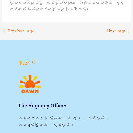
လိုအပ်ချက်များသည် တစ်စုံတစ်ခုသော အတိုင်းအတာအထိသာ ဖွင့်
လှစ်ပေးပြီး ဆက်လက်ရှိနေဦးမည် ဖြစ်ပါသည်။
←
Previous စာမူ
Next စာမူ
→
ရုံးချုပ်
The Regency Offices
အမှတ် ၅၈၇ ပြည်လမ်း ၊ ၃ လွှာ ၊ ၂ ရပ်ကွက် ၊
ကမာရွတ်မြို့နယ် ၊ ရန်ကုန် ။