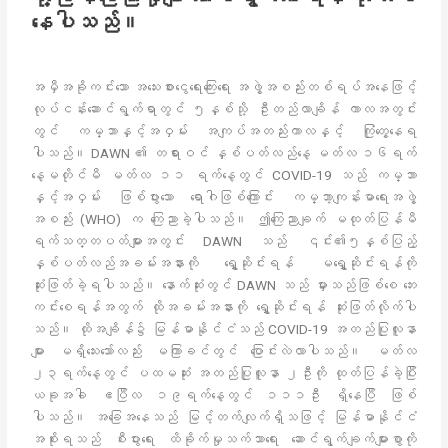
နေပါသည်။
အမှီအခိုကင်းသော အသေးစားငွေရေးကြေးရေး အဖွဲ့အစည်းတစ်ရပ်အနေဖြင့်
လုပ်ငန်းဆောင်ရွက်ရာတွင် ၅နှစ်သို့ ဦးတည်လာချိန် ကာလအတွင်း
တွင် ကမ္ဘာနှင့်အဝှမ်း အကျပ်အတည်းကာလနှင့် ကြုံတွေ့နေရ
ပါသည်။ DAWN ၏ တရားဝင် နှစ်ပတ်လည်နေ့ မတ်လ ၁၆ရက်
နေ့မတိုင်မီ မတ်လ ၁၁ ရက်နေ့တွင် COVID-19 သည် ကမ္ဘာ
နှင့်အဝှမ်း ဖြစ်ပွားသော ရောဂါဖြစ်ကြောင်း ကမ္ဘာ့ကျန်းမာရေးအဖွဲ့
အစည်း (WHO) က ကြေညာခဲ့ပါသည်။ ဤကြေညာချက် မထုတ်ပြန်မီ
ရက်သတ္တပတ်များအတွင်း DAWN သည် ၎င်း၏၅နှစ်ပြည့်
နှစ်ပတ်လည်အခမ်းအနားကို ရွှေ့ဆိုင်းရန် မရွှေ့ဆိုင်းရန်ကို
ဆုံးဖြတ်ခဲ့ရပါသည်။ နောက်ဆုံးတွင် DAWN သည် မှားသည်ဖြစ်စေ ဘေး
ကင်းစေရန်အတွက် ထိုအခမ်းအနားကို ရွှေ့ဆိုင်းရန် ဆုံးဖြတ်လိုက်ပါ
သည်။ ထိုအချိန်၌ မြန်မာနိုင်ငံသည် COVID-19 အတည်ပြုလူနာ
များ မရှိသေးသော်လည်း မကြာခင်တွင် ပြောင်းလဲလာပါသည်။ မတ်လ
၂၃ရက်နေ့တွင် ပထမဆုံး အတည်ပြုလူနာ ၂ဦးကို ထုတ်ပြန်ခဲ့ပြီး
ယခုအခါ ဧပြီလ ၁၉ရက်နေ့တွင် ၁၁၁ဦး ရှိနေပြီ ဖြစ်
ပါသည်။ အခြေအနေသည် မြင့်တက်လျက်ရှိသဖြင့် မြန်မာနိုင်ငံ
အစိုးရသည် စီးပွားရေး ထိခိုက်မှုသက်သာရေး ဆောင်ရွက်ချက်များစွာကို