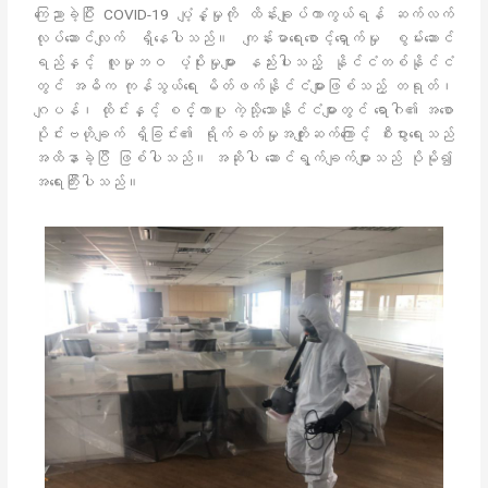
ကြေညာခဲ့ပြီး COVID-19 ပျံ့နှံ့မှုကို ထိန်းချုပ်ကာကွယ်ရန် ဆက်လက်
လုပ်ဆောင်လျက် ရှိနေပါသည်။ ကျန်းမာရေးစောင့်ရှောက်မှု စွမ်းဆောင်
ရည်နှင့် လူမှုဘဝ ပံ့ပိုးမှုများ နည်းပါးသည့် နိုင်ငံတစ်နိုင်ငံ
တွင် အဓိက ကုန်သွယ်ရေး မိတ်ဖက်နိုင်ငံများဖြစ်သည့် တရုတ်၊
ဂျပန်၊ ထိုင်းနှင့် စင်္ကာပူ ကဲ့သို့သောနိုင်ငံများတွင် ရောဂါ၏ အစော
ပိုင်းဗဟိုချက် ရှိခြင်း၏ ရိုက်ခတ်မှုအကျိုးဆက်ကြောင့် စီးပွားရေးသည်
အထိနာခဲ့ပြီ ဖြစ်ပါသည်။ အဆိုပါ ဆောင်ရွက်ချက်များသည် ပိုမို၍
အရေးကြီးပါသည်။