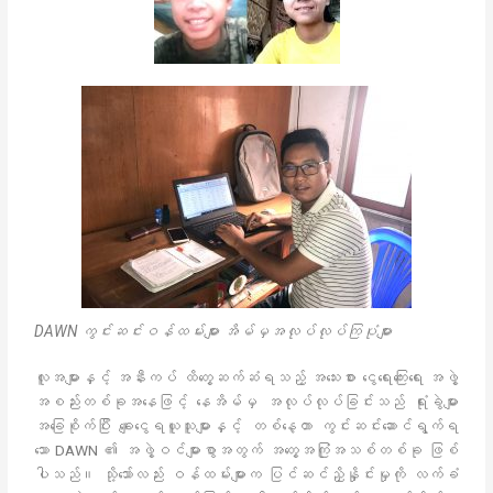
DAWN ကွင်းဆင်းဝန်ထမ်းများ အိမ်မှအလုပ်လုပ်ကြပုံများ
လူအများနှင့် အနီးကပ် ထိတွေ့ဆက်ဆံရသည့် အသေးစား ငွေရေးကြေးရေး အဖွဲ့
အစည်းတစ်ခုအနေဖြင့် နေအိမ်မှ အလုပ်လုပ်ခြင်းသည် ရုံးခွဲများ
အခြေစိုက်ပြီး ချေးငွေရယူသူများနှင့် တစ်နေ့တာ ကွင်းဆင်းဆောင်ရွက်ရ
သော DAWN ၏ အဖွဲ့ဝင်များစွာအတွက် အတွေ့အကြုံအသစ်တစ်ခု ဖြစ်
ပါသည်။ သို့သော်လည်း ဝန်ထမ်းများက ပြင်ဆင်ညှိနှိုင်းမှုကို လက်ခံ