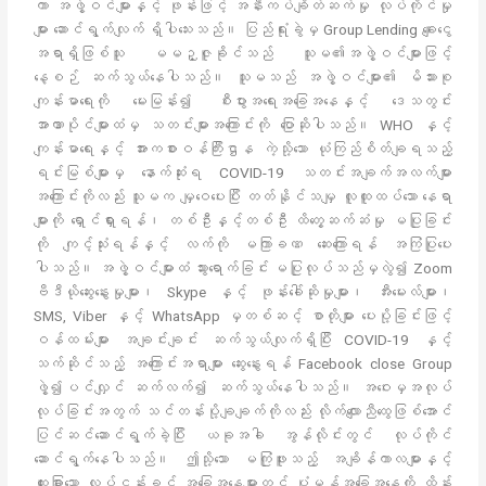
ကာ အဖွဲ့ဝင်များနှင့် ဖုန်းဖြင့် အနီးကပ်ချိတ်ဆက်မှု လုပ်ကိုင်မှု
များ ဆောင်ရွက်လျက် ရှိပါသေးသည်။ ပြည်ရုံးခွဲမှ Group Lending ချေးငွေ
အရာရှိဖြစ်သူ မမဉ္ဇူခိုင်သည် သူမ၏အဖွဲ့ဝင်များဖြင့်
နေ့စဉ် ဆက်သွယ်နေပါသည်။ သူမသည် အဖွဲ့ဝင်များ၏ မိသားစု
ကျန်းမာရေးကို မေးမြန်း၍ စီးပွားအရေးအခြေအနေနှင့် ဒေသတွင်း
အာဏာပိုင်များထံမှ သတင်းများအကြောင်းကို ပြောဆိုပါသည်။ WHO နှင့်
ကျန်းမာရေးနှင့် အားကစားဝန်ကြီးဌာန ကဲ့သို့သော ယုံကြည်စိတ်ချရသည့်
ရင်းမြစ်များမှ နောက်ဆုံးရ COVID-19 သတင်းအချက်အလက်များ
အကြောင်းကိုလည်း သူမက မျှဝေပေးပြီး တတ်နိုင်သမျှ လူထူထပ်သော နေရာ
များကို ရှောင်ရှားရန်၊ တစ်ဦးနှင့်တစ်ဦး ထိတွေ့ဆက်ဆံမှု မပြုခြင်း
ကို ကျင့်သုံးရန်နှင့် လက်ကို မကြာခဏ ဆေးကြောရန် အကြံပြုပေး
ပါသည်။ အဖွဲ့ဝင်များထံ သွားရောက်ခြင်း မပြုလုပ်သည်မှလွဲ၍ Zoom
ဗီဒီယိုဆွေးနွေးမှုများ၊ Skype နှင့် ဖုန်းခေါ်ဆိုမှုများ၊ အီးမေးလ်များ၊
SMS, Viber နှင့် WhatsApp မှတစ်ဆင့် စာတိုများ ပေးပို့ခြင်းဖြင့်
ဝန်ထမ်းများ အချင်းချင်း ဆက်သွယ်လျက်ရှိပြီး COVID-19 နှင့်
သက်ဆိုင်သည့် အကြောင်းအရာများ ဆွေးနွေးရန် Facebook close Group
ဖွဲ့၍ပင်လျှင် ဆက်လက်၍ ဆက်သွယ်နေပါသည်။ အဝေးမှအလုပ်
လုပ်ခြင်းအတွက် သင်တန်းပို့ချချက်ကိုလည်း လိုက်လျောညီထွေဖြစ်အောင်
ပြင်ဆင်ဆောင်ရွက်ခဲ့ပြီး ယခုအခါ အွန်လိုင်းတွင် လုပ်ကိုင်
ဆောင်ရွက်နေပါသည်။ ဤသို့သော မကြုံဖူးသည့် အချိန်ကာလများနှင့်
ထူးခြားသော လုပ်ငန်းခွင် အခြေအနေများတွင် ပုံမှန်အခြေအနေကို ထိန်း