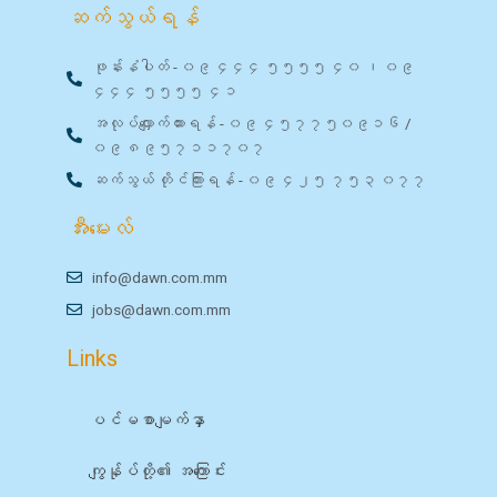
ဆက်သွယ်ရန်
ဖုန်းနံပါတ် - ၀၉ ၄၄၄ ၅၅၅၅ ၄၀ ၊ ၀၉
၄၄၄ ၅၅၅၅ ၄၁
အလုပ်လျှောက်ထားရန် - ၀၉ ၄၅၇၇၅၀၉၁၆ /
၀၉ ၈၉၅၇၁၁၇၀၇
ဆက်သွယ် တိုင်ကြားရန် - ၀၉ ၄၂၅ ၇၅၃ ၀၇၇
အီးမေးလ်
info@dawn.com.mm
jobs@dawn.com.mm
Links
ပင်မစာမျက်နှာ
ကျွန်ုပ်တို့၏ အကြောင်း