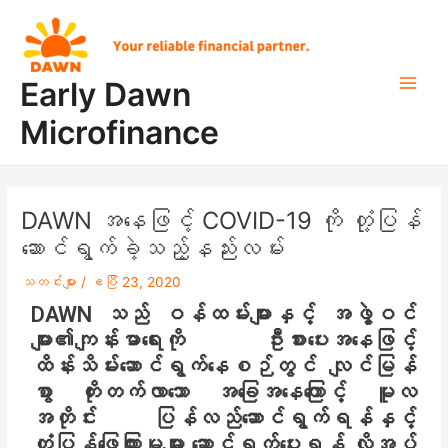
Skip
Post
Main
to
navigation
Men
content
Early Dawn
Microfinance
DAWN အနေဖြင့် COVID-19 ကို တုံ့ပြန်
ဆောင်ရွက်ခဲ့သည့်နည်းလမ်း
သတင်းများ
/
ဧပြီ 23, 2020
DAWN သည် ဝန်ထမ်းများနှင့် အဖွဲ့ဝင်
များ၏ကျန်းမာရေးကို ဦးစားပေးအနေဖြင့်
ထိန်းသိမ်းဆောင်ရွက်နေစဉ်တွင် လျင်မြန်
စွာ တိုးတက်လာသော အခြေအနေကြောင့် မူလ
အတိုင်း ပြန်လည်ဆောင်ရွက်ရန်နှင့်
တုံ့ပြန်ဖြေကြားမှုများ ဆောင်ရွက်ပေးရန် လိုအပ်