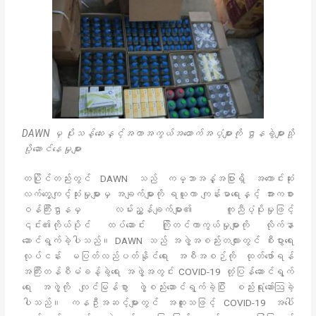
DAWN မှ ပိုးသန့်ဆေးနှင့်အကာအကွယ်အထောက်အပံ့များကို ဌာနခွဲများသို့
ပို့ဆောင်နေမှုများ
တပြိုင်တည်းတွင် DAWN သည် ကမ္ဘာအနှံ့အပြားရှိ အကောင်းဆုံး
လက်တွေ့ကျင့်သုံးမှုများမှ အချက်များကို ရယူကာ ကျန်းမာရေးနှင့် အားကစား
ဝန်ကြီးဌာနမှ လမ်းညွှန်ချက်များ၏ ကူညီပံ့ပိုးမှုဖြင့်
၎င်း၏ကိုယ်ပိုင် ထပ်ဆောင်း ကြိုတင်ကာကွယ်မှုများကို လိုက်နာ
ဆောင်ရွက်ခဲ့ပါသည်။ DAWN သည် အဖွဲ့အစည်းတလျားတွင် စီးပွားရေး
လုပ်ငန်း မပြတ်လည်ပတ်နိုင်ရေး အစီအစဉ်ကို ထုတ်ဖော်ရန်
အကြီးတန်စီမံခန့်ခွဲရေး အဖွဲ့အတွင်း COVID-19 တုံ့ပြန်ဆောင်ရွက်
ရေး အဖွဲ့ကို လျင်မြန်စွာ ဖွဲ့စည်းဆောင်ရွက်ခဲ့ပြီး စည်းရုံးဆော်ဩခဲ့
ပါသည်။ ကနဦးအဆင့်များတွင် အထူးသဖြင့် COVID-19 အပေါ်