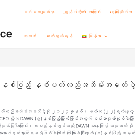
ပင်မစာမျက်နှာ
ကျွန်ုပ်တို့၏ အကြောင်း
ငွေကြေးဆိုင်ရာ
nce
သတင်း
ဆက်သွယ်ရန်
မြန်မာ
ှစ်ပြည့် နှစ်ပတ်လည်အထိမ်းအမှတ်ပွဲ
်ပတ်လည်အထိမ်းအမှတ်ပွဲကို ၂၀၂၄ခုနှစ်၊ မတ်လ (၂၂)ရက်နေ့တွင် ရ
 တို့က DAWN (၉)နှစ်ပြည့်မြောက်ခြင်းအတွက် ဝမ်းသာဂုဏ်ယူမိပါကြောင
်ပြုဂုဏ်ပြုပါကြောင်း၊ လာမည့်နှစ်တွင်လည်း DAWN အနေဖြင့် ယခုထက် ပိုမိုတ
ဆောင်ရွက်သွားကြရမည်ဖြစ်ပါကြောင်း ပြောကြားခဲ့ပြီးနောက် (၉)နှစ်ပြည့် 