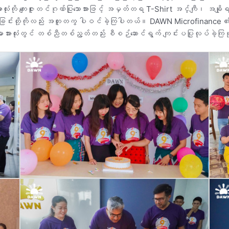
ို ကျေးဇူးတင်ဂုဏ်ပြုသောအားဖြင့် အမှတ်တရ T-Shirt အင်္ကျီ၊ အချိုရည်နှင့်
ိုက်ခြင်းတို့ကိုလည်း အတူတကွ ပါဝင်ခဲ့ကြပါတယ်။ DAWN Microfinance
ျားအားလုံးတွင် တစ်ညီတစ်ညွတ်တည်း စီစဉ်ဆောင်ရွက် ကျင်းပပြုလုပ်ခဲ့ကြပ