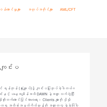
 ဝန်ဆောင်မှုများ
အလုပ်အကိုင်များ
AML/CFT
ကျင်းပ
န်ကုန် (ရုံးချုပ်)၌ ကျင်းပပြုလုပ်ခဲ့ပါတယ်။
်းနှင့် ယနေ့အချိန်အထိ DAWN နဲ့အတူ လက်တွဲပြီး
ိုးတက်အောင်မြင်လာစေရေး၊ Clients များကို ပိုမို
အမှတ်တရ အထိမ်းအမှတ်ကိတ်မုန့်ကို အတူတကွ ခွဲခဲ့ကြပါ