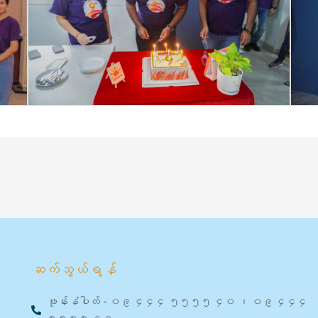
ဆက်သွယ်ရန်
ဖုန်းနံပါတ် - ၀၉ ၄၄၄ ၅၅၅၅ ၄၀ ၊ ၀၉ ၄၄၄