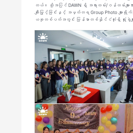
တယ်။ ထို့အပြင် DAWN ရှိ အရာထမ်း/ဝန်ထမ်းများအားလုံးက
ချီးမြှင့်ခြင်းနှင့် အမှတ်တရ Group Photo များရ
ယခုတစ်ပတ်အတွင်း မြန်မာတစ်နိုင်ငံလုံးရှိ ရုံးခွဲမ