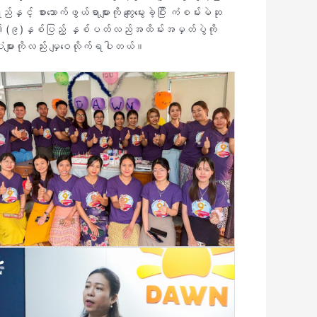
 စားသောက်ဖွယ်ရာများကို ကျွေးမွေးခဲ့ပြီး ကံစမ်းမဲဆု
 ၏ (၉)နှစ်ပြည့် နှစ်ပတ်လည်အထိမ်းအမှတ်ပွဲကို
ုံများကိုလည်း မျှဝေလိုက်ရပါတယ်။