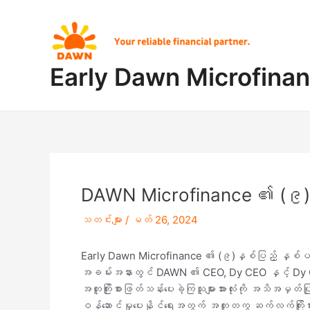
Skip
Post
to
navigation
content
Early Dawn Microfina
DAWN Microfinance ၏ (၉)န
သတင်းများ
/
မတ် 26, 2024
Early Dawn Microfinance ၏ (၉)နှစ်ပြည့် နှစ
အခမ်းအနားတွင် DAWN ၏ CEO, Dy CEO နှင့် Dy CFO
အတူကြိုးစားဖြတ်သန်းပေးခဲ့ကြသူများအားလုံးကို အသိအမှတ
ဝန်ဆောင်မှုပေးနိုင်ရေးအတွက် အတူတကွ ဆက်လက်ကြိုးစား