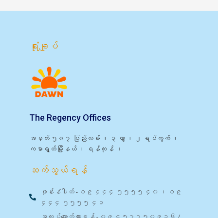
ရုံးချုပ်
The Regency Offices
အမှတ် ၅၈၇ ပြည်လမ်း ၊ ၃ လွှာ ၊ ၂ ရပ်ကွက် ၊
ကမာရွတ်မြို့နယ် ၊ ရန်ကုန် ။
ဆက်သွယ်ရန်
ဖုန်းနံပါတ် - ၀၉ ၄၄၄ ၅၅၅၅ ၄၀ ၊ ၀၉
၄၄၄ ၅၅၅၅ ၄၁
အလုပ်လျှောက်ထားရန် - ၀၉ ၄၅၇၇၅၀၉၁၆ /