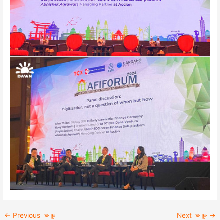
←
Previous စာမူ
Next စာမူ
→