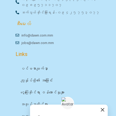
၀၉ ၈၉၅၇၁၁၇၀၇
ဆက်သွယ် တိုင်ကြားရန် - ၀၉ ၄၂၅ ၇၅၃ ၀၇၇
အီးမေးလ်
info@dawn.com.mm
jobs@dawn.com.mm
Links
ပင်မစာမျက်နှာ
ကျွန်ုပ်တို့၏ အကြောင်း
ငွေကြေးဆိုင်ရာ ဝန်ဆောင်မှုများ
အလုပ်အကိုင်များ