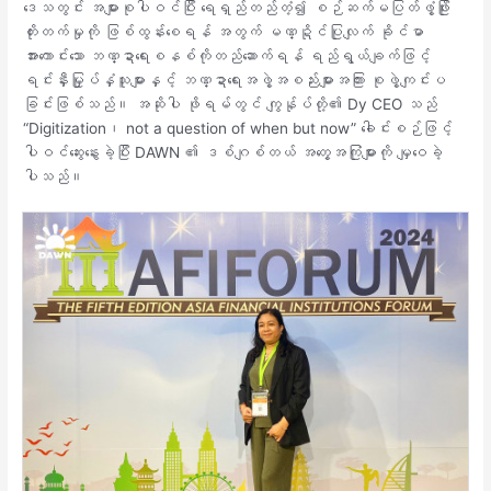
ဒေသတွင်း အများစုပါဝင်ပြီး ရေရှည်တည်တံ့၍ စဉ်ဆက်မပြတ်ဖွံ့ဖြိုး
တိုးတက်မှုကို ဖြစ်ထွန်းစေရန် အတွက် မဏ္ဍိုင်ပြုလျက် ခိုင်မာ
အားကောင်းသော ဘဏ္ဍာရေးစနစ်ကိုတည်ဆောက်ရန် ရည်ရွယ်ချက်ဖြင့်
ရင်းနှီးမြှုပ်နှံသူများနှင့် ဘဏ္ဍာရေးအဖွဲ့အစည်းများအကြား စုဖွဲ့ကျင်းပ
ခြင်းဖြစ်သည်။ အဆိုပါ ဖိုရမ်တွင် ကျွန်ုပ်တို့၏ Dy CEO သည်
“Digitization၊ not a question of when but now” ခေါင်းစဉ်ဖြင့်
ပါဝင်ဆွေးနွေးခဲ့ပြီး DAWN ၏ ဒစ်ဂျစ်တယ် အတွေ့အကြုံများကို မျှဝေခဲ့
ပါသည်။