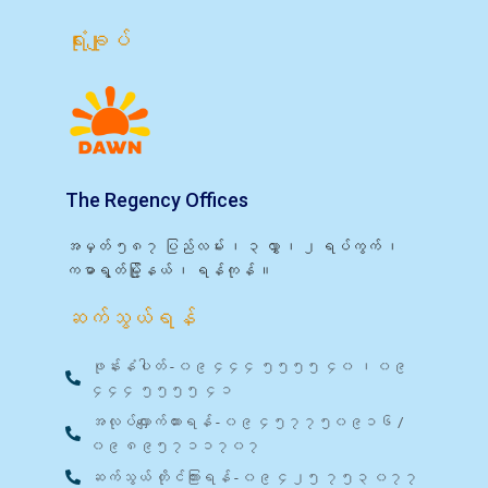
ရုံးချုပ်
The Regency Offices
အမှတ် ၅၈၇ ပြည်လမ်း ၊ ၃ လွှာ ၊ ၂ ရပ်ကွက် ၊
ကမာရွတ်မြို့နယ် ၊ ရန်ကုန် ။
ဆက်သွယ်ရန်
ဖုန်းနံပါတ် - ၀၉ ၄၄၄ ၅၅၅၅ ၄၀ ၊ ၀၉
၄၄၄ ၅၅၅၅ ၄၁
အလုပ်လျှောက်ထားရန် - ၀၉ ၄၅၇၇၅၀၉၁၆ /
၀၉ ၈၉၅၇၁၁၇၀၇
ဆက်သွယ် တိုင်ကြားရန် - ၀၉ ၄၂၅ ၇၅၃ ၀၇၇