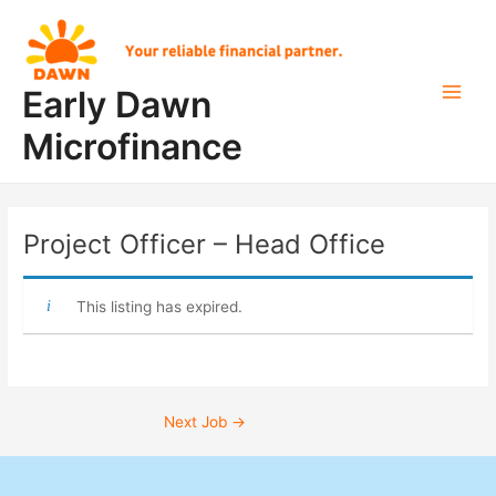
Skip
Post
Main
to
navigation
Men
content
Early Dawn
Microfinance
Project Officer – Head Office
This listing has expired.
Next Job
→