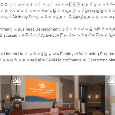
တို့က နှုတ်ခွန်းဆက် အဖွင့်အမှာစကားပြောကြားပြီး ရုံးချုပ်ဌာန အသီးသီး
လုပ်ငန်းနှင့် ပတ်သက်သော အကြောင်းအရာများကို တင်ပြဆွေးနွေးပြောကြားခဲ့ပါသည်။
များအတွက် Birthday Party အစီအစဥ်များ၊ သီဆိုဖျော်ဖြေမူများနှင့် ပထမ
partment မှ Business Development နှင့်ပတ်သက်သည့် အကြောင်းအရာမ
 Group Discussion များဖြင့်လည်း Activity များပြုလုပ်ကာ တက်ရောက်လာကြသော ရု
ဖြစ် Honest Hour မှစီစဥ်ပြုလုပ်သော Employee Well-being Program ကိ
EO မှ နှုတ်ခွန်းဆက် အမှာစကားပြောကြားကာ DAWN Microfinance ၏ Operati