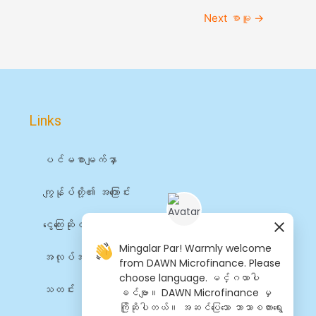
Next စာမူ
→
Links
ပင်မစာမျက်နှာ
ကျွန်ုပ်တို့၏ အကြောင်း
ငွေကြေးဆိုင်ရာ ဝန်ဆောင်မှုများ
Mingalar Par! Warmly welcome
အလုပ်အကိုင်များ
from DAWN Microfinance. Please
choose language. မင်္ဂလာပါ
သတင်း
ခင်ဗျာ။ DAWN Microfinance မှ
ကြိုဆိုပါတယ်။ အဆင်​ပြေ​​သော ဘာသာစကား​​ရွေး​