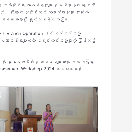
ရှိ သက်ဆိုင်ရာ တာဝန်ရှိသူများမှ မိမိဌာန၏ ရှေ့ဆက်
 ထို့နောက် ညပိုင်းတွင် ကြွရောက်လာသူများ အားလုံးကို
နေ့ အခမ်းအနားကို ရုတ်သိမ်းခဲ့ပါသည်။
ျား၊ Branch Operation နှင့် ပတ်သက်သည့်
ံးခွဲများမှတာဝန်ခံများကလဲ မရှင်းလင်းသည်များကို ပြန်လည်
ု ဌာနခွဲအသီးသီးမှ တာဝန်ခံများအားလုံးက တက်ကြွစွာ
ons Management Workshop-2024 အခမ်းအနားကို