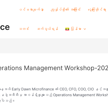
ပင်မစာမျက်နှာ
ကျွန်ုပ်တို့၏ အကြောင်း
ငွေကြေးဆိုင်ရာ
nce
သတင်း
ဆက်သွယ်ရန်
မြန်မာ
rations Management Workshop-2024
ထိ Early Dawn Microfinance ၏ CEO, CFO, COO, CIO နှင့်အတူ
ဌာနခွဲအသီးသီးမှ တာဝန်ရှိသူများသည် Operations Management Worksho
ခဲ့ပါသည်။