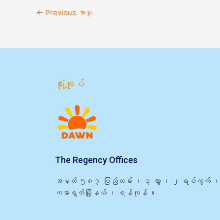
←
Previous စာမူ
ရုံးချုပ်
The Regency Offices
အမှတ် ၅၈၇ ပြည်လမ်း ၊ ၃ လွှာ ၊ ၂ ရပ်ကွက် ၊
ကမာရွတ်မြို့နယ် ၊ ရန်ကုန် ။