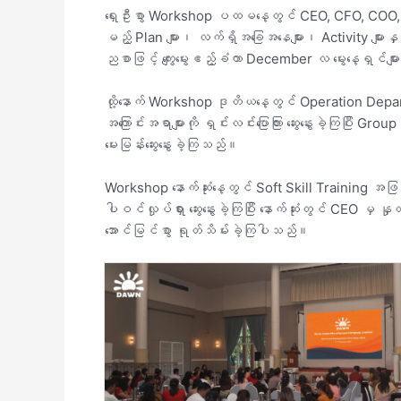
ရှေးဦးစွာ Workshop ပထမနေ့တွင် CEO, CFO, COO, CIO 
မည့် Plan များ၊ လက်ရှိအခြေအနေများ၊ Activity များနှင့် 
ညစာဖြင့် ကျွေးမွေးဧည့်ခံကာ December လ မွေးနေ့ရှင်
ထို့နောက် Workshop ဒုတိယနေ့တွင် Operation De
အကြောင်းအရာများကို ရှင်းလင်းပြောကြား ဆွေးနွေးခဲ့ကြပြီး
မေးမြန်းဆွေးနွေးခဲ့ကြသည်။
Workshop နောက်ဆုံးနေ့တွင် Soft Skill Training အ
ပါဝင်လှုပ်ရှား ဆွေးနွေးခဲ့ကြပြီး နောက်ဆုံးတွင် C
အောင်မြင်စွာ ရုတ်သိမ်းခဲ့ကြပါသည်။