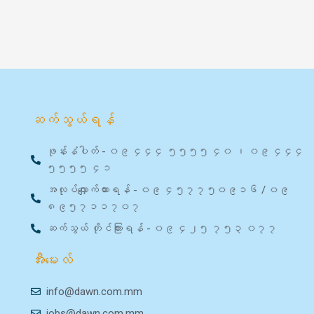
ဆက်သွယ်ရန်
ဖုန်းနံပါတ် - ၀၉ ၄၄၄ ၅၅၅၅ ၄၀ ၊ ၀၉ ၄၄၄
၅၅၅၅ ၄၁
အလုပ်လျှောက်ထားရန် - ၀၉ ၄၅၇၇၅၀၉၁၆ / ၀၉
၈၉၅၇၁၁၇၀၇
ဆက်သွယ် တိုင်ကြားရန် - ၀၉ ၄၂၅ ၇၅၃ ၀၇၇
အီးမေးလ်
info@dawn.com.mm
jobs@dawn.com.mm