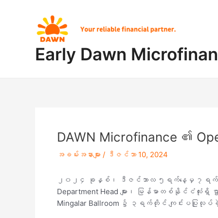
Skip
Post
to
navigation
content
Early Dawn Microfina
DAWN Microfinance ၏ Ope
အခမ်းအနားများ
/
ဒီဇင်ဘာ 10, 2024
၂၀၂၄ ခုနှစ်၊ ဒီဇင်ဘာလ ၅ရက်နေ့မှ ၇ရက်နေ့အ
Department Head များ၊ မြန်မာတစ်နိုင်ငံလုံးရှိ 
Mingalar Ballroom ၌ ၃ရက်တိုင် ကျင်းပပြုလုပ်