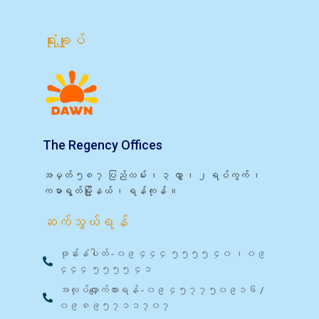
ရုံးချုပ်
The Regency Offices
အမှတ် ၅၈၇ ပြည်လမ်း ၊ ၃ လွှာ ၊ ၂ ရပ်ကွက် ၊
ကမာရွတ်မြို့နယ် ၊ ရန်ကုန် ။
ဆက်သွယ်ရန်
ဖုန်းနံပါတ် - ၀၉ ၄၄၄ ၅၅၅၅ ၄၀ ၊ ၀၉
၄၄၄ ၅၅၅၅ ၄၁
အလုပ်လျှောက်ထားရန် - ၀၉ ၄၅၇၇၅၀၉၁၆ /
၀၉ ၈၉၅၇၁၁၇၀၇