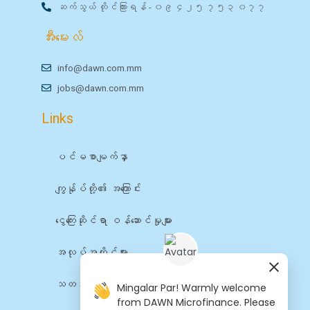
ဆက်သွယ် တိုင်ကြားရန် - ၀၉ ၄၂၅ ၇၅၃ ၀၇၇
အီးမေးလ်
info@dawn.com.mm
jobs@dawn.com.mm
Links
ပင်မစာမျက်နှာ
ကျွန်ုပ်တို့၏ အကြောင်း
ငွေကြေးဆိုင်ရာ ဝန်ဆောင်မှုများ
အလုပ်အကိုင်များ
သတင်း
Mingalar Par! Warmly welcome
from DAWN Microfinance. Please