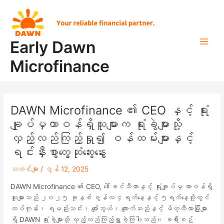
Skip
Post
Main
to
navigation
Men
content
Early Dawn
Microfinance
DAWN Microfinance ၏ CEO နှင့် ရုံး
ချုပ်မှတာဝန်ရှိသူများက ရုံးခွဲများသို့
လှည့်လည်ကြည့်ရှု၍ ဝန်ထမ်းများနှင့်
ရင်းနှီးစွာတွေ့ဆုံဆွေးနွေး
သတင်းများ
/
ဇွန် 12, 2025
DAWN Microfinance ၏ CEO, ဒေါ်ခင်သီတာနှင့် ရုံးချုပ်မှ တာဝန်ရှိ
သူများသည် ၂၀၂၅ ခုနှစ် ဇွန်လ ၄ရက်နေ့နှင့် ၅ရက်နေ့တို့တွင်
တပ်ကုန်း၊ ရမည်းသင်း၊ ပျော်ဘွယ်၊ ကျောက်ဆည်နှင့် မိတ္ထီလာမြို့များ
ရှိ DAWN ရုံးခွဲများသို့ လှည့်လည်ကြည့်ရှု့ခဲ့ကြပါသည်။ ခရီးစဉ်