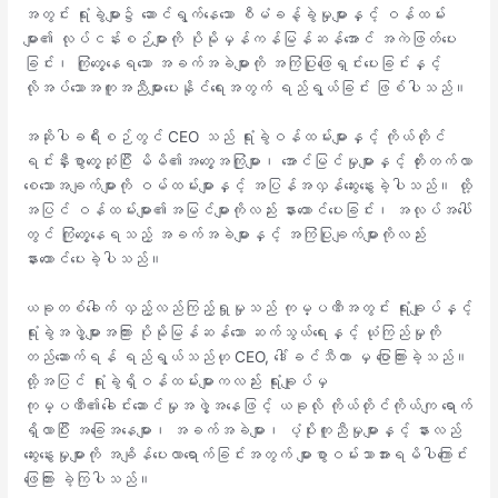
အတွင်း ရုံးခွဲများ၌ ဆောင်ရွက်နေသော စီမံခန့်ခွဲမှုများနှင့် ဝန်ထမ်း
များ၏ လုပ်ငန်းစဉ်များကို ပိုမိုမှန်ကန်မြန်ဆန်အောင် အကဲဖြတ်ပေး
ခြင်း၊ ကြုံတွေ့နေရသော အခက်အခဲများကို အကြံပြုဖြေရှင်းပေးခြင်းနှင့်
လိုအပ်သောအကူအညီများပေးနိုင်ရေးအတွက် ရည်ရွယ်ခြင်း ဖြစ်ပါသည်။
အဆိုပါခရီးစဉ်တွင် CEO သည် ရုံးခွဲဝန်ထမ်းများနှင့် ကိုယ်တိုင်
ရင်းနှီးစွာတွေ့ဆုံပြီး မိမိ၏အတွေ့အကြုံများ၊ အောင်မြင်မှုများနှင့် တိုးတက်လာ
စေသောအချက်များကို ဝမ်ထမ်းများနှင့် အပြန်အလှန်ဆွေးနွေးခဲ့ပါသည်။ ထို့
အပြင် ဝန်ထမ်းများ၏အမြင်များကိုလည်း နားထောင်ပေးခြင်း၊ အလုပ်အပေါ်
တွင် ကြုံတွေ့နေရသည့် အခက်အခဲများနှင့် အကြံပြုချက်များကိုလည်း
နားထောင်ပေးခဲ့ပါသည်။
ယခုတစ်ခေါက် လှည့်လည်ကြည့်ရှုမှုသည် ကုမ္ပဏီအတွင်း ရုံးချုပ်နှင့်
ရုံးခွဲအဖွဲ့များအကြား ပိုမိုမြန်ဆန်သော ဆက်သွယ်ရေးနှင့် ယုံကြည်မှုကို
တည်ဆောက်ရန် ရည်ရွယ်သည်ဟု CEO, ဒေါ်ခင်သီတာ မှ ပြောကြားခဲ့သည်။
ထို့အပြင် ရုံးခွဲရှိဝန်ထမ်းများကလည်း ရုံးချုပ်မှ
ကုမ္ပဏီ၏ခေါင်းဆောင်မှုအဖွဲ့အနေဖြင့် ယခုလို ကိုယ်တိုင်ကိုယ်ကျ ရောက်
ရှိလာပြီး အခြေအနေများ၊ အခက်အခဲများ၊ ပံ့ပိုးကူညီမှုများနှင့် နားလည်
ဆွေးနွေးမှုများကို အချိန်ပေးလာရောက်ခြင်းအတွက် များစွာဝမ်းသာအားရမိပါကြောင်း
ဖြေကြား ခဲ့ကြပါသည်။