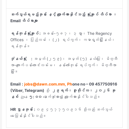
ဆက်သွယ်ရမည့်ဖုန်း
နှင့်
လျှောက်ထားနိုင်သည့်
ရုံးချုပ်
လိပ်စာ
၊
Email
လိပ်စာများ
ရန်ကုန်ရုံးချုပ်
:
အခန်း-၅၈၇၊ ၃ လွှာ၊ The Regency
Offices ၊ ပြည်လမ်း ၊ (၂) ရပ်ကွက်၊ ကမာရွတ်မြို့နယ်၊
ရန်ကုန်။
ဇုံနယ်ရုံး
:
အမှတ် (၂၅၉)၊ အမှတ် (၅) နယ်မြေ၊ မိတ္ထီ
လာ-ကျောက်ပန်းတောင်းလမ်းမ၊ နန်းတော်ကုန်း ရပ်ကွက်၊ မိတ္ထီလာ
မြို့။
Email
:
jobs@dawn.com.mm,
Ph
one no – 09 457750916
(Viber
,
Telegram
)
သို့
၂၉ရက်၊ ဇူလိုင်
လ၊
၂၀၂၆
ခု
နှစ်
ညနေ
၅
:ဝ၀
နောက်ဆုံးထား၍ လျှောက်ထားနိုင်ပါသည်။
HR
ဌာနဖုန်း
:
၀၉ ၄၅၇၇၅၀၉၁၆ သို့လည်း ဆက်သွယ်
မေးမြန်းနိုင်ပါသည်။