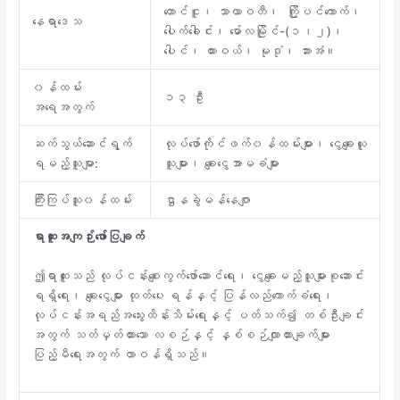
တောင်ငူ၊ သာယာဝတီ၊ ကြို့ပင်ကောက်၊
နေရာ‌‌‌‌ဒေသ
ပေါက်ခေါင်း၊ မော်လမြိုင်-(၁၊၂)၊
ပေါင်၊ ထားဝယ်၊ မုဒုံ၊ ဘားအံ။
၀န်ထမ်း
၁၃ ဦး
အရေအတွက်
ဆက်သွယ်ဆောင်ရွက်
လုပ်ဖော်ကိုင်ဖက်၀န်ထမ်းများ၊ ငွေချေးယူ
ရမည့်သူမျာ:
သူများ၊ ချေးငွေအာမခံများ
ကြီးကြပ်သူ၀န်ထမ်း
ဌာနခွဲမန်နေဂျာ
ရာထူးအကျဉ်းဖော်ပြချက်
ဤရာထူးသည် လုပ်ငန်းစျေးကွက်ဖော်ဆောင်ရေး၊ ငွေချေးမည့်သူများစုဆောင်း
ရရှိရေး၊ ချေးငွေများ ထုတ်ပေး ရန်နှင့် ပြန်လည်ကောက်ခံရေး၊
လုပ်ငန်းအရည်အသွေးထိန်းသိမ်းရေးနှင့် ပတ်သက်၍ တစ်ဦးချင်း
အတွက် သတ်မှတ်ထားသော လစဉ်နှင့် နှစ်စဉ်လျာထားချက်များ
ပြည့်မီရေးအတွက် တာဝန်ရှိသည်။