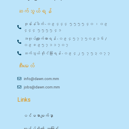
ဆက်သွယ်ရန်
ဖုန်းနံပါတ် - ၀၉ ၄၄၄ ၅၅၅၅ ၄၀ ၊ ၀၉
၄၄၄ ၅၅၅၅ ၄၁
အလုပ်လျှောက်ထားရန် - ၀၉ ၄၅၇၇၅၀၉၁၆ /
၀၉ ၈၉၅၇၁၁၇၀၇
ဆက်သွယ် တိုင်ကြားရန် - ၀၉ ၄၂၅ ၇၅၃ ၀၇၇
အီးမေးလ်
info@dawn.com.mm
jobs@dawn.com.mm
Links
ပင်မစာမျက်နှာ