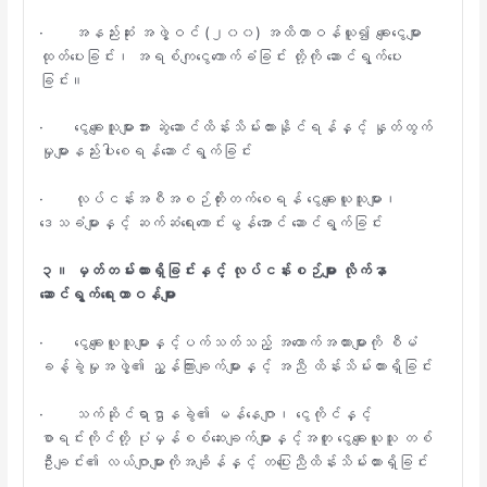
· အနည်းဆုံး အဖွဲ့ဝင် (၂၀၀) အထိတာဝန်ယူ၍ ချေးငွေများ
ထုတ်ပေးခြင်း၊ အရစ်ကျငွေကောက်ခံခြင်း တို့ကို ဆောင်ရွက်ပေး
ခြင်း။
· ငွေချေးသူများအား ဆွဲဆောင်ထိန်းသိမ်းထားနိုင်ရန်နှင့် နှုတ်ထွက်
မှုများနည်းပါးစေရန်ဆောင်ရွက်ခြင်း
· လုပ်ငန်းအစီအစဉ်တိုးတက်စေရန် ငွေချေးယူသူများ၊
ဒေသခံများနှင့် ဆက်ဆံရေးကောင်းမွန်အောင် ဆောင်ရွက်ခြင်း
၃။
မှတ်တမ်းထားရှိခြင်းနှင့်
လုပ်ငန်းစဉ်များ
လိုက်နာ
ဆောင်ရွက်ရေးတာဝန်များ
· ငွေချေးယူသူများနှင့်ပက်သတ်သည့် အထောက်အထားများကို စီမံ
ခန့်ခွဲမှုအဖွဲ့၏ ညွှန်ကြားချက်များနှင့် အညီ ထိန်းသိမ်းထားရှိခြင်း
· သက်ဆိုင်ရာဌာနခွဲ၏ မန်နေဂျာ၊ ငွေကိုင်နှင့်
စာရင်းကိုင်တို့ ပုံမှန်စစ်ဆေးချက်များနှင့်အတူ ငွေချေးယူသူ တစ်
ဦးချင်း၏ လယ်ဂျာများကိုအချိန်နှင့် တပြေးညီထိန်းသိမ်းထားရှိခြင်း