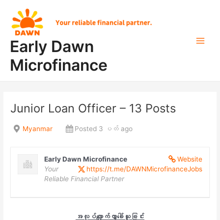
Skip
Post
Main
to
navigation
Men
content
Early Dawn
Microfinance
Junior Loan Officer – 13 Posts
Myanmar
Posted 3 ပတ် ago
Early Dawn Microfinance
Website
Your
https://t.me/DAWNMicrofinanceJobs
Reliable Financial Partner
အလုပ်လျှောက်လွှာခေါ်ယူခြင်း