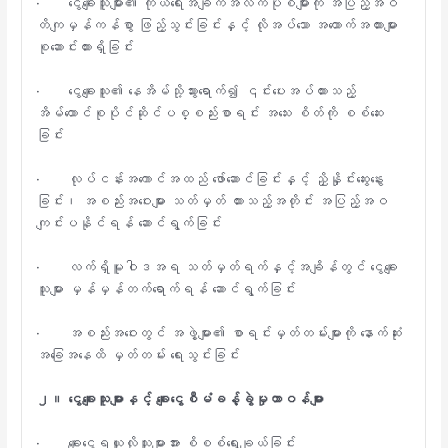
· ငွေချေးသူများ၏ ကိုယ်ရေးအချက်အလက်ပုံစံများကို အပြည့်အဝ
တိကျမှန်ကန်စွာ ဖြည့်သွင်းခြင်းနှင့် လိုအပ်သော အထောက်အထားများ
စုဆောင်းထားရှိခြင်း
· ငွေချေးသူ၏ နေအိမ်သို့သွားရောက်၍ ၎င်းပေးအပ်ထားသည့်
အိမ်ထောင်စုပိုင်ဆိုင်ပစ္စည်းစာရင်း အသေး စိတ်ကို စစ်ဆေး
ခြင်း
· လုပ်ငန်းအကောင်အထည် ဖော်ဆောင်ခြင်းနှင့် ညှိနှိုင်းဆွေးနွေး
ခြင်း၊ အစည်းအဝေးများ သတ်မှတ် ထားသည့်အတိုင်း အပြည့်အဝ
ကျင်းပနိုင်ရန် ဆောင်ရွက်ခြင်း
· လက်ရှိမူဝါဒအရ သတ်မှတ်ရက်နှင့်အချိန်တွင် ငွေချေး
သူများ မှန်မှန်တက်ရောက်ရန် ဆောင်ရွက်ခြင်း
· အစည်းအဝေးတွင် အဖွဲ့များ၏ စာရင်းမှတ်တမ်းများကို နောက်ဆုံး
အခြေအနေထိ မှတ်တမ်း ရေးသွင်းခြင်း
၂။
ငွေချေးသူများနှင့်
ချေးငွေစီမံခန့်ခွဲမှုတာဝန်များ
· ချေးငွေရယူလိုသူများအား စိစစ်ရွေးချယ်ခြင်း