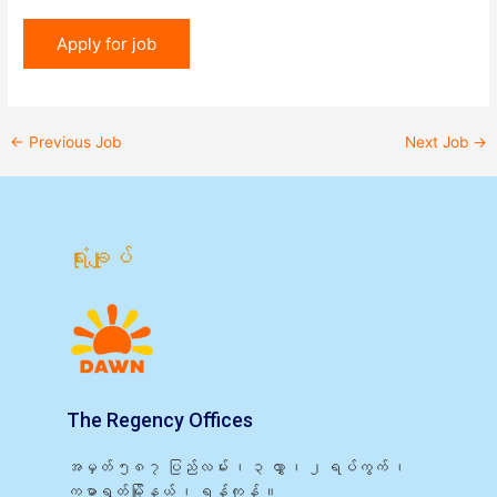
←
Previous Job
Next Job
→
ရုံးချုပ်
The Regency Offices
အမှတ် ၅၈၇ ပြည်လမ်း ၊ ၃ လွှာ ၊ ၂ ရပ်ကွက် ၊
ကမာရွတ်မြို့နယ် ၊ ရန်ကုန် ။