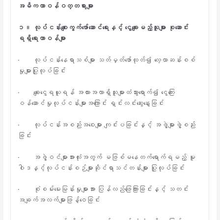
အဓိကတာဝန်ဝတ္တရားများ
၁။
လုပ်ငန်းစျေးကွက်ဖော်ဆောင်ရေးနှင့်
ငွေချေးမည့်သူများ
စုဆောင်း
ရရှိရေးတာဝန်များ
· လုပ်ငန်းနေရာသစ်များ သတ်မှတ်ဖော်ထုတ်၍ လေ့လာဆန်းစစ်
မှုများပြုလုပ်ခြင်း
· ချေးငွေရယူရန် အလားအလာရှိသူများထံသွားရောက်၍ ငွေကြေး
ဝန်ဆောင်မှုလုပ်ငန်းများအကြောင်း ရှင်းလင်းဆွေးနွေးခြင်း
· လုပ်ငန်းအစည်းအဝေးများ ကျင်းပခြင်းနှင့် အဖွဲ့များဖွဲ့စည်း
ခြင်း
· အဖွဲ့ဝင်များအားလုံးအတွက် မဖြစ်မနေတက်ရောက်ရမည့် မူ
ဝါဒနှင့်လုပ်ငန်းစဉ်များဆိုင်ရာသင်တန်းများ ပြုလုပ်ခြင်း
· စုံစမ်းမေးမြန်းမှုများအား ပြန်လည်ဖြေကြားခြင်းနှင့် သတင်း
အချက်အလက်များဖြန့်ဝေခြင်း