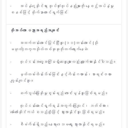
· အပ်နှံငွေဆိုင်ရာ လုပ်ထုံးလုပ်နည်းများကို နေ့စဉ်အပ်နှံမှု
စနစ်ဖြင့် လိုက်နာဆောင်ရွက်ခြင်း
လိုအပ်သော ပညာအရည်အချင်း
· အထက်တန်းအောင်မြင်ပြီးသူ (၁၀)တန်းအောင် (သို
မဟုတ်)တက္ကသိုလ်တစ်ခုခုကိုတက်ရောက်နေဆဲ
· လုပ်ငန်းအတွေ့အကြုံမရှိသေးသူများလည်း လျှောက်ထားနိုင်ပါသည်။
· မှတ်တမ်းထိန်းသိမ်းခြင်းနှင့်ကိန်းဂဏာန်း၊စာရင်းဇယား
ကျွမ်းကျင်သူ။
· ဆက်သွယ်ပြောဆိုမှုစွမ်းရည် ကောင်းမွန်သူဖြစ်ရမည်။
· လုပ်ငန်းဆောင်ရွက်ရန်အတွက် ခြေလျင်၊ ဘတ်စ်ကား၊
မော်တော်ဆိုင်ကယ် စသည်တို့ဖြင့် သွားလာနိုင်သူ ဖြစ်ရမည်။
· စီမံကိန်းရှိသည့် နေရာဒေသမရွေး သွားလာနိုင်ရမည်။