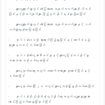
· ချေးငွေလျှောက်လွှာတွင် ဖော်ပြထားသော အချက်အလက်များကို စိစစ်
ခြင်းနှင့်လိုအပ်ချက်များ ဖြည့်စွက် နိုင်ရန်ကူညီပေးခြင်း
· ချေးငွေလျှောက်လွှာတွင် ဖော်ပြထားသော အချက်အလက်များနှင့် ပတ်
သတ်၍တွေ့ဆုံမေးမြန်းခြင်း
· လုပ်ငန်းဒေသသို့ သွားရောက်ကြည့်ရှုခြင်းနှင့် ထောက်ခံမည့်
သူများမှတဆင့် စစ်ဆေးခြင်း
· လုပ်ငန်း၏ငွေသားစီးဆင်းမှုနှင့် ချေးငွေပြန်ဆပ်နိုင်မှု
အလားအလာ ဆန်းစစ်လေ့လာခြင်း
· ချေးငွေထုတ်ပေးရေးအတွက် အထောက်အထားများ စုဆောင်းခြင်းနှင့်
စစ်ဆေးခြင်း
· ချေးငွေထုတ်ပေးပြီး ၂လ အတွင်း ချေးငွေအသုံးပြုမှုကိုစစ်ဆေးခြင်း
· လုပ်ငန်းကို ပိုမိုထိန်းကွပ်နိုင်ရေးအတွက် ငွေချေးသူများအား
စောင့်ကြည့်စစ်ဆေးမှုပြုလုပ်ခြင်း