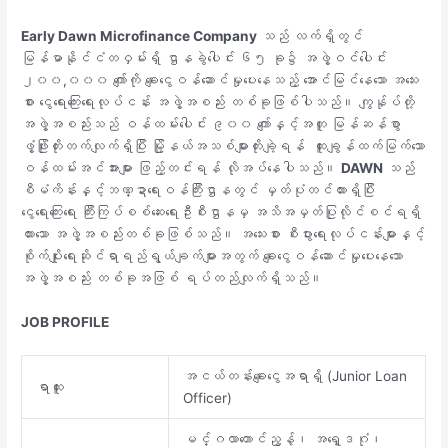
Early Dawn Microfinance Company
သည် လက်ရှိတွင်
မြန်မာနိုင်ငံတဝှမ်းရှိ ဌာနခွဲပေါင်း ၆၅ ခု၌ အဖွဲ့ဝင်ပေါင်း
၂၀၀,၀၀၀ ကျော်ကို ချေးငွေဝန်ဆောင်မှုပေးနေသည့် အောင်မြင်နေသော အသေး
စား ငွေရေးကြေးရေးလုပ်ငန်း အဖွဲ့အစည်း တစ်ခုဖြစ်ပါသည်။ ကျွန်ုပ်တို့
အဖွဲ့အစည်းသည် ဝန်ထမ်းပေါင်း ၉၀၀ ကျော်နှင့်အတူ မြန်ဆန်စွာ
ဖွံ့ဖြိုးတိုးတက်လျက်ရှိပြီး မြို့နယ်အသစ်များတိုးချဲ့ရန် ထူးချွန်ထက်မြက်သော
ဝန်ထမ်းအင်အားများ ဖြည့်တင်းရန် လိုအပ်နေပါသည်။
DAWN
သည်
စီမံကိန်းနှင့်ဘဏ္ဍာရေးဝန်ကြီးဌာနတွင် မှတ်ပုံတင်ထားရှိပြီး
ငွေရေးကြေးရေး ကြီးကြပ်စစ်ဆေးရေးဦးစီးဌာနမှ အသိအမှတ်ပြုလိုင်စင်ရရှိ
ထားသော အဖွဲ့အစည်းတစ်ခုဖြစ်သည်။ အသေးစား စီးပွားရေးလုပ်ငန်းများနှင့်
စိုက်ပျိုးရေးဆိုင်ရာရည်ရွယ်ချက်များအတွက် ချေးငွေဝန်ဆောင်မှုပေးနေသော
အဖွဲ့အစည်း တစ်ခုအဖြစ် ရပ်တည်လျက်ရှိသည်။
JO
B PROFILE
အငယ်တန်းချေးငွေအရာရှိ (Junior Loan
ရာထူး
Officer)
မင်္ဂလာတောင်ညွန့်၊ အ‌ရှေ့ဒဂုံ၊