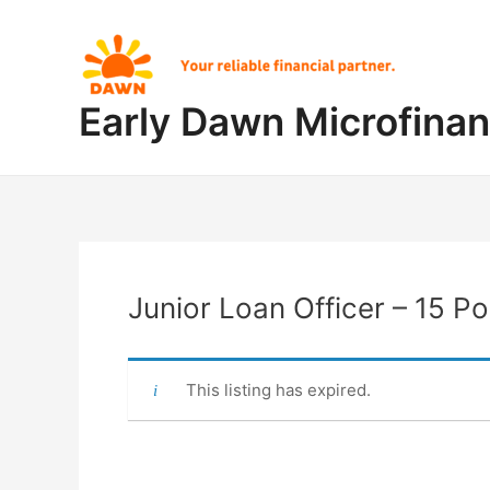
Skip
Post
to
navigation
content
Early Dawn Microfina
Junior Loan Officer – 15 Po
This listing has expired.