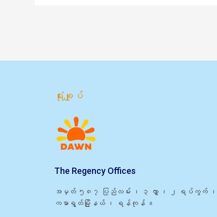
ရုံးချုပ်
The Regency Offices
အမှတ် ၅၈၇ ပြည်လမ်း ၊ ၃ လွှာ ၊ ၂ ရပ်ကွက် ၊
ကမာရွတ်မြို့နယ် ၊ ရန်ကုန် ။