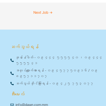
Next Job
→
ဆက်သွယ်ရန်
ဖုန်းနံပါတ် - ၀၉ ၄၄၄ ၅၅၅၅ ၄၀ ၊ ၀၉ ၄၄၄
၅၅၅၅ ၄၁
အလုပ်လျှောက်ထားရန် - ၀၉ ၄၅၇၇၅၀၉၁၆ / ၀၉
၈၉၅၇၁၁၇၀၇
ဆက်သွယ် တိုင်ကြားရန် - ၀၉ ၄၂၅ ၇၅၃ ၀၇၇
အီးမေးလ်
info@dawn.com.mm