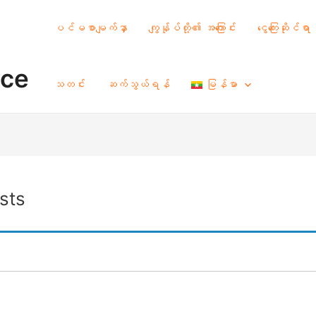
ပင်မစာမျက်နှာ
ကျွန်ုပ်တို့၏ အကြောင်း
ငွေကြေးဆိုင်ရာ
nce
သတင်း
ဆက်သွယ်ရန်
မြန်မာ
sts