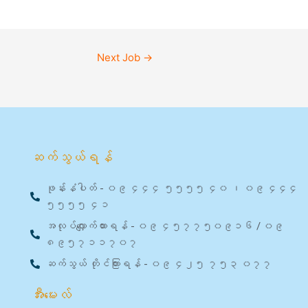
Next Job
→
ဆက်သွယ်ရန်
ဖုန်းနံပါတ် - ၀၉ ၄၄၄ ၅၅၅၅ ၄၀ ၊ ၀၉ ၄၄၄
၅၅၅၅ ၄၁
အလုပ်လျှောက်ထားရန် - ၀၉ ၄၅၇၇၅၀၉၁၆ / ၀၉
၈၉၅၇၁၁၇၀၇
ဆက်သွယ် တိုင်ကြားရန် - ၀၉ ၄၂၅ ၇၅၃ ၀၇၇
အီးမေးလ်