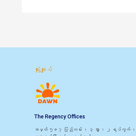
ရုံးချုပ်
The Regency Offices
အမှတ် ၅၈၇ ပြည်လမ်း ၊ ၃ လွှာ ၊ ၂ ရပ်ကွက် ၊