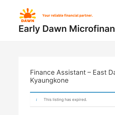
Skip
Post
to
navigation
content
Early Dawn Microfina
Finance Assistant – East D
Kyaungkone
This listing has expired.