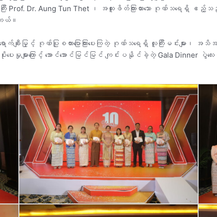
ြီး Prof. Dr. Aung Tun Thet ၊ အထူးဖိတ်ကြားထားသော ဂုဏ်သရေရှိ ဧည့်သည
ပါတယ်။
်ချီးမြှင့် ဂုဏ်ပြုစကားပြောကြားပေးကြတဲ့ ဂုဏ်သရေရှိ လူကြီးမင်းများ၊ အသ
ပေးမှုများကြောင့် အောင်အောင်မြင်မြင် ကျင်းပနိုင်ခဲ့တဲ့ Gala Dinner ပွဲလေးရဲ