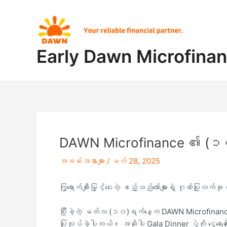
Skip
Post
to
navigation
content
Early Dawn Microfina
DAWN Microfinance ၏ (၁၀) 
အခမ်းအနားများ
/
မတ် 28, 2025
ကြွရောက်ချီးမြှင့်ပေးတဲ့ ဧည့်သည်တော်များရဲ့ ဂုဏ်ပြုလက
ပြီးခဲ့တဲ့ မတ်လ (၁၀)ရက်နေ့က DAWN Microfinance
ပြုလုပ်ခဲ့ပါတယ်။ အဆိုပါ Gala Dinner ပွဲကို ငွေရေး