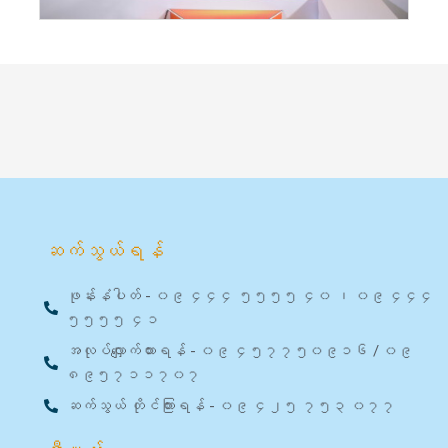
ဆက်သွယ်ရန်
ဖုန်းနံပါတ် - ၀၉ ၄၄၄ ၅၅၅၅ ၄၀ ၊ ၀၉ ၄၄၄
၅၅၅၅ ၄၁
အလုပ်လျှောက်ထားရန် - ၀၉ ၄၅၇၇၅၀၉၁၆ / ၀၉
၈၉၅၇၁၁၇၀၇
ဆက်သွယ် တိုင်ကြားရန် - ၀၉ ၄၂၅ ၇၅၃ ၀၇၇