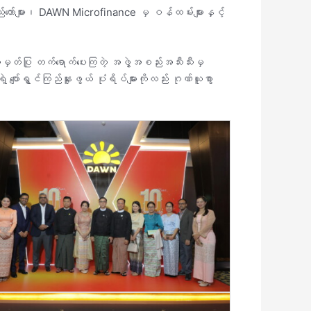
်တော်များ၊ DAWN Microfinance မှ ဝန်ထမ်းများနှင့်
ိအမှတ်ပြု တက်ရောက်ပေးကြတဲ့ အဖွဲ့အစည်းအသီးသီးမှ
့ ပျော်ရွှင်ကြည်နူးဖွယ် ပုံရိပ်များကိုလည်း ဂုဏ်ယူစွာ