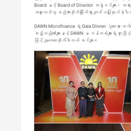
Board နှင့် Board of Director အဖွဲ့ဝင်များ၊ ဆရာက
အတူတစ်ကွ စည်ကားသိုက်မြိုက်စွာ ကျင်းပပြုလုပ်ခဲ့
DAWN Microfinance ရဲ့ Gala Dinner ပွဲလေးမှာ တက်ရောက
ဧည့်သည်တော်များနှင့် DAWN မှ ဝန်ထမ်းများရဲ့ ကူညီပံ့ပိုး
ဖြင့် မျှဝေပေးလိုက်ပါတယ် ခင်ဗျာ။