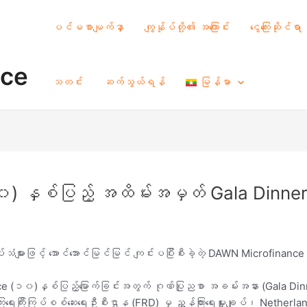
ပင်မစာမျက်နှာ
ကျွန်ုပ်တို့၏ အကြောင်း
ငွေကြေးဆိုင်ရာ
nce
သတင်း
ဆက်သွယ်ရန်
မြန်မာ
နှစ်ပြည့် အထိမ်းအမှတ် Gala Dinner 
်ခုပ်သံများဖြင့် အောင်‌အောင်မြင်မြင် ကျင်းပပြီးစီးခဲ့တဲ့ DAWN Microfinan
 (၁၀)နှစ်ပြည့်မြောက်ခြင်းအတွက် ဂုဏ်ပြုညစာ အခမ်းအနား (Gala Dinne
ကြေးရေးကြီးကြပ်စစ်ဆေးရေးဦးစီးဌာန (FRD) မှ ညွှန်ကြားရေးမှူးချုပ်၊ Net