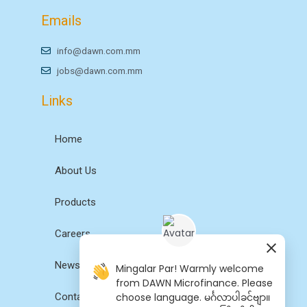
Emails
info@dawn.com.mm
jobs@dawn.com.mm
Links
Home
About Us
Products
Careers
News
Mingalar Par! Warmly welcome
from DAWN Microfinance. Please
Contact Us
choose language. မင်္ဂလာပါခင်ဗျာ။