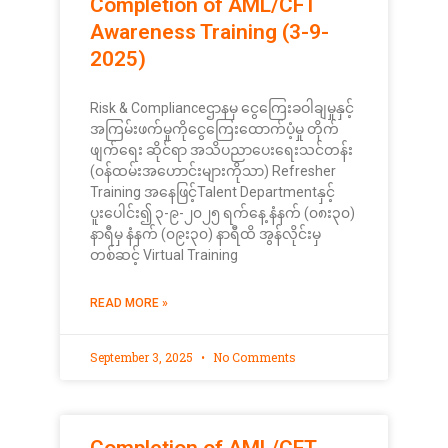
Completion of AML/CFT
Awareness Training (3-9-
2025)
Risk & Complianceဌာနမှ ငွေကြေးခဝါချမှုနှင့်
အကြမ်းဖက်မှုကိုငွေကြေးထောက်ပံ့မှု တိုက်
ဖျက်ရေး ဆိုင်ရာ အသိပညာပေးရေးသင်တန်း
(၀န်ထမ်းအဟောင်းများကိုသာ) Refresher
Training အနေဖြင့်Talent Departmentနှင့်
ပူးပေါင်း၍ ၃-၉-၂၀၂၅ ရက်နေ့ နံနက် (၀၈း၃၀)
နာရီမှ နံနက် (၀၉း၃၀) နာရီထိ အွန်လိုင်းမှ
တစ်ဆင့် Virtual Training
READ MORE »
September 3, 2025
No Comments
Completion of AML/CFT