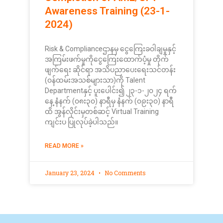
Awareness Training (23-1-
2024)
Risk & Complianceဌာနမှ ငွေကြေးခဝါချမှုနှင့်
အကြမ်းဖက်မှုကိုငွေကြေးထောက်ပံ့မှု တိုက်
ဖျက်ရေး ဆိုင်ရာ အသိပညာပေးရေးသင်တန်း
(၀န်ထမ်းအသစ်များသာ)ကို Talent
Departmentနှင့် ပူးပေါင်း၍ ၂၃-၁-၂၀၂၄ ရက်
နေ့ နံနက် (၀၈း၃၀) နာရီမှ နံနက် (၀၉း၃၀) နာရီ
ထိ အွန်လိုင်းမှတစ်ဆင့် Virtual Training
ကျင်းပ ပြုလုပ်ခဲ့ပါသည်။
READ MORE »
January 23, 2024
No Comments