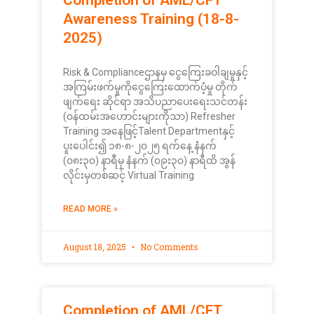
Awareness Training (18-8-
2025)
Risk & Complianceဌာနမှ ငွေကြေးခဝါချမှုနှင့်
အကြမ်းဖက်မှုကိုငွေကြေးထောက်ပံ့မှု တိုက်
ဖျက်ရေး ဆိုင်ရာ အသိပညာပေးရေးသင်တန်း
(၀န်ထမ်းအဟောင်းများကိုသာ) Refresher
Training အနေဖြင့်Talent Departmentနှင့်
ပူးပေါင်း၍ ၁၈-၈-၂၀၂၅ ရက်နေ့ နံနက်
(၀၈း၃၀) နာရီမှ နံနက် (၀၉း၃၀) နာရီထိ အွန်
လိုင်းမှတစ်ဆင့် Virtual Training
READ MORE »
August 18, 2025
No Comments
Completion of AML/CFT