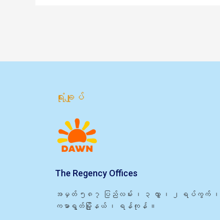
ရုံးချုပ်
The Regency Offices
အမှတ် ၅၈၇ ပြည်လမ်း ၊ ၃ လွှာ ၊ ၂ ရပ်ကွက် ၊
ကမာရွတ်မြို့နယ် ၊ ရန်ကုန် ။