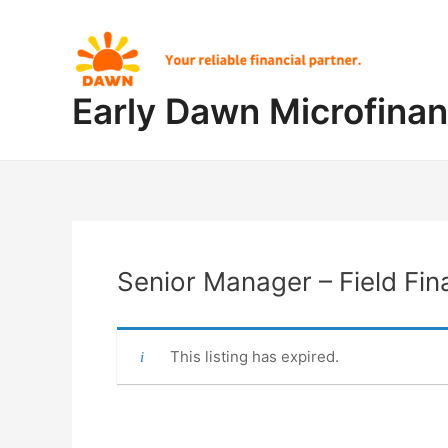
Skip
Post
to
navigation
content
Early Dawn Microfina
Senior Manager – Field Fi
This listing has expired.