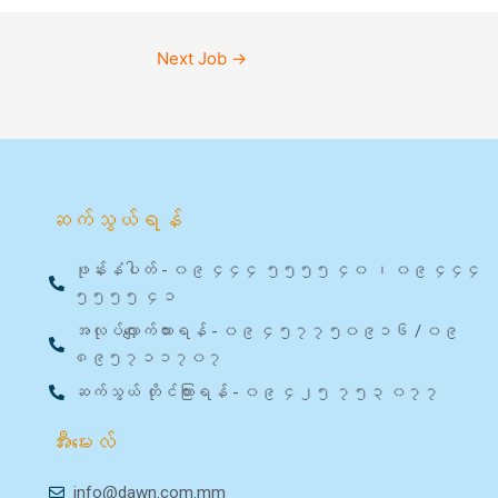
Next Job
→
ဆက်သွယ်ရန်
ဖုန်းနံပါတ် - ၀၉ ၄၄၄ ၅၅၅၅ ၄၀ ၊ ၀၉ ၄၄၄
၅၅၅၅ ၄၁
အလုပ်လျှောက်ထားရန် - ၀၉ ၄၅၇၇၅၀၉၁၆ / ၀၉
၈၉၅၇၁၁၇၀၇
ဆက်သွယ် တိုင်ကြားရန် - ၀၉ ၄၂၅ ၇၅၃ ၀၇၇
အီးမေးလ်
info@dawn.com.mm