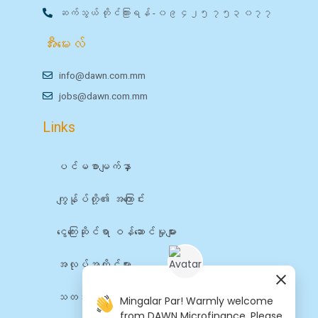
ဆက်သွယ် တိုင်ကြားရန် - ၀၉ ၄၂၅ ၇၅၃ ၀၇၇
အီးမေးလ်
info@dawn.com.mm
jobs@dawn.com.mm
Links
ပင်မစာမျက်နှာ
ကျွန်ုပ်တို့၏ အကြောင်း
ငွေကြေးဆိုင်ရာ ဝန်ဆောင်မှုများ
အလုပ်အကိုင်များ
သတင်း
Mingalar Par! Warmly welcome
from DAWN Microfinance. Please