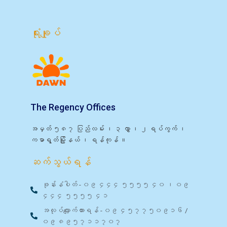
ရုံးချုပ်
The Regency Offices
အမှတ် ၅၈၇ ပြည်လမ်း ၊ ၃ လွှာ ၊ ၂ ရပ်ကွက် ၊
ကမာရွတ်မြို့နယ် ၊ ရန်ကုန် ။
ဆက်သွယ်ရန်
ဖုန်းနံပါတ် - ၀၉ ၄၄၄ ၅၅၅၅ ၄၀ ၊ ၀၉
၄၄၄ ၅၅၅၅ ၄၁
အလုပ်လျှောက်ထားရန် - ၀၉ ၄၅၇၇၅၀၉၁၆ /
၀၉ ၈၉၅၇၁၁၇၀၇