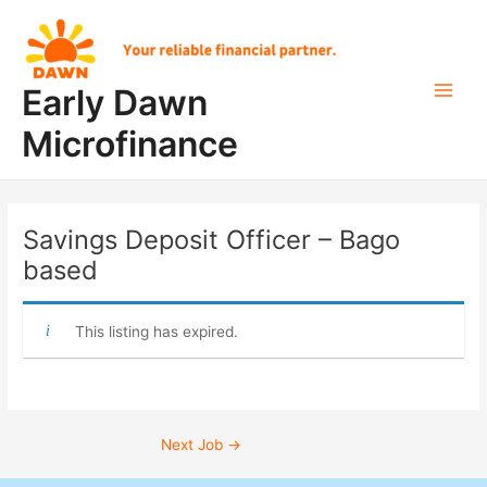
Skip
Post
Main
to
navigation
Men
content
Early Dawn
Microfinance
Savings Deposit Officer – Bago
based
This listing has expired.
Next Job
→