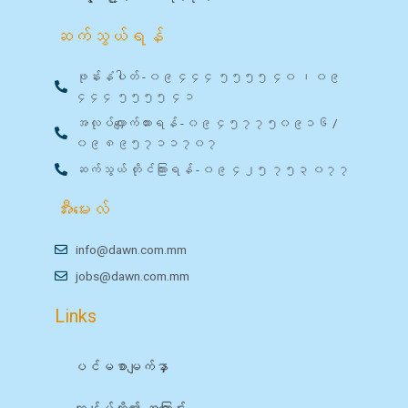
ဆက်သွယ်ရန်
ဖုန်းနံပါတ် - ၀၉ ၄၄၄ ၅၅၅၅ ၄၀ ၊ ၀၉
၄၄၄ ၅၅၅၅ ၄၁
အလုပ်လျှောက်ထားရန် - ၀၉ ၄၅၇၇၅၀၉၁၆ /
၀၉ ၈၉၅၇၁၁၇၀၇
ဆက်သွယ် တိုင်ကြားရန် - ၀၉ ၄၂၅ ၇၅၃ ၀၇၇
အီးမေးလ်
info@dawn.com.mm
jobs@dawn.com.mm
Links
ပင်မစာမျက်နှာ