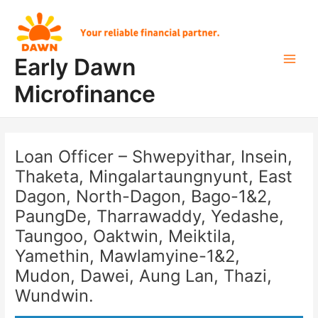
Skip
Post
Main
to
navigation
Men
content
Early Dawn
Microfinance
Loan Officer – Shwepyithar, Insein,
Thaketa, Mingalartaungnyunt, East
Dagon, North-Dagon, Bago-1&2,
PaungDe, Tharrawaddy, Yedashe,
Taungoo, Oaktwin, Meiktila,
Yamethin, Mawlamyine-1&2,
Mudon, Dawei, Aung Lan, Thazi,
Wundwin.