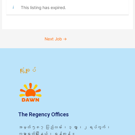
This listing has expired.
Next Job
→
ရုံးချုပ်
The Regency Offices
အမှတ် ၅၈၇ ပြည်လမ်း ၊ ၃ လွှာ ၊ ၂ ရပ်ကွက် ၊
ကမာရွတ်မြို့နယ် ၊ ရန်ကုန် ။