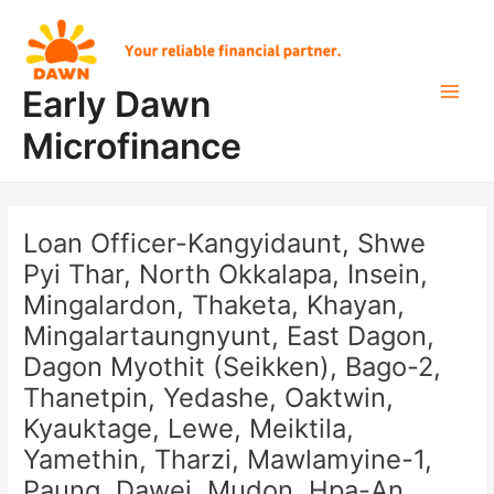
Skip
Post
Main
to
navigation
Men
content
Early Dawn
Microfinance
Loan Officer-Kangyidaunt, Shwe
Pyi Thar, North Okkalapa, Insein,
Mingalardon, Thaketa, Khayan,
Mingalartaungnyunt, East Dagon,
Dagon Myothit (Seikken), Bago-2,
Thanetpin, Yedashe, Oaktwin,
Kyauktage, Lewe, Meiktila,
Yamethin, Tharzi, Mawlamyine-1,
Paung, Dawei, Mudon, Hpa-An.