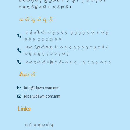
အမှတ် ၅၈၇ ပြည်လမ်း ၊ ၃ လွှာ ၊ ၂ ရပ်ကွက် ၊
ကမာရွတ်မြို့နယ် ၊ ရန်ကုန် ။
ဆက်သွယ်ရန်
ဖုန်းနံပါတ် - ၀၉ ၄၄၄ ၅၅၅၅ ၄၀ ၊ ၀၉
၄၄၄ ၅၅၅၅ ၄၁
အလုပ်လျှောက်ထားရန် - ၀၉ ၄၅၇၇၅၀၉၁၆ /
၀၉ ၈၉၅၇၁၁၇၀၇
ဆက်သွယ် တိုင်ကြားရန် - ၀၉ ၄၂၅ ၇၅၃ ၀၇၇
အီးမေးလ်
info@dawn.com.mm
jobs@dawn.com.mm
Links
ပင်မစာမျက်နှာ