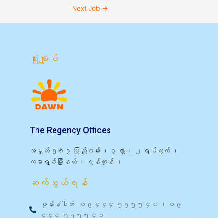
Next Job
→
ရုံးချုပ်
The Regency Offices
အမှတ် ၅၈၇ ပြည်လမ်း ၊ ၃ လွှာ ၊ ၂ ရပ်ကွက် ၊
ကမာရွတ်မြို့နယ် ၊ ရန်ကုန် ။
ဆက်သွယ်ရန်
ဖုန်းနံပါတ် - ၀၉ ၄၄၄ ၅၅၅၅ ၄၀ ၊ ၀၉
၄၄၄ ၅၅၅၅ ၄၁