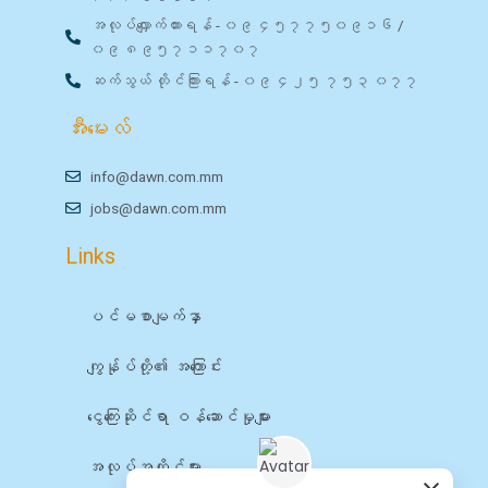
အလုပ်လျှောက်ထားရန် - ၀၉ ၄၅၇၇၅၀၉၁၆ /
၀၉ ၈၉၅၇၁၁၇၀၇
ဆက်သွယ် တိုင်ကြားရန် - ၀၉ ၄၂၅ ၇၅၃ ၀၇၇
အီးမေးလ်
info@dawn.com.mm
jobs@dawn.com.mm
Links
ပင်မစာမျက်နှာ
ကျွန်ုပ်တို့၏ အကြောင်း
ငွေကြေးဆိုင်ရာ ဝန်ဆောင်မှုများ
အလုပ်အကိုင်များ