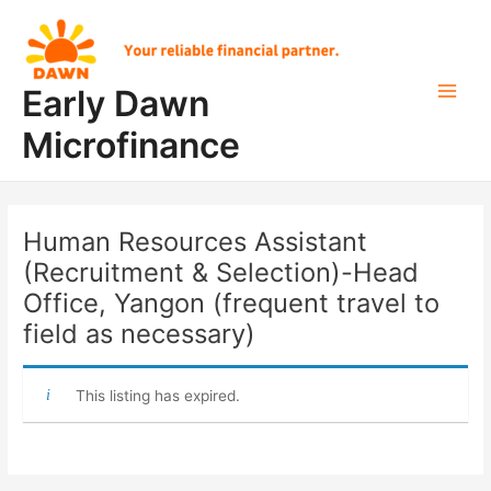
Skip
Post
Main
to
navigation
Men
content
Early Dawn
Microfinance
Human Resources Assistant
(Recruitment & Selection)-Head
Office, Yangon (frequent travel to
field as necessary)
This listing has expired.