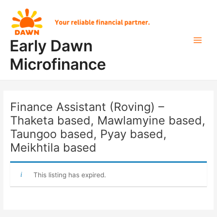
Skip
Post
Main
to
navigation
Men
content
Early Dawn
Microfinance
Finance Assistant (Roving) –
Thaketa based, Mawlamyine based,
Taungoo based, Pyay based,
Meikhtila based
This listing has expired.