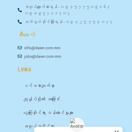
အလုပ်လျှောက်ထားရန် - ၀၉ ၄၅၇၇၅၀၉၁၆ /
၀၉ ၈၉၅၇၁၁၇၀၇
ဆက်သွယ် တိုင်ကြားရန် - ၀၉ ၄၂၅ ၇၅၃ ၀၇၇
အီးမေးလ်
info@dawn.com.mm
jobs@dawn.com.mm
Links
ပင်မစာမျက်နှာ
ကျွန်ုပ်တို့၏ အကြောင်း
ငွေကြေးဆိုင်ရာ ဝန်ဆောင်မှုများ
အလုပ်အကိုင်များ