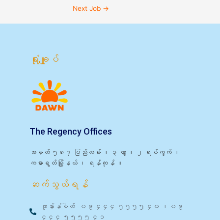
Next Job
→
ရုံးချုပ်
The Regency Offices
အမှတ် ၅၈၇ ပြည်လမ်း ၊ ၃ လွှာ ၊ ၂ ရပ်ကွက် ၊
ကမာရွတ်မြို့နယ် ၊ ရန်ကုန် ။
ဆက်သွယ်ရန်
ဖုန်းနံပါတ် - ၀၉ ၄၄၄ ၅၅၅၅ ၄၀ ၊ ၀၉
၄၄၄ ၅၅၅၅ ၄၁