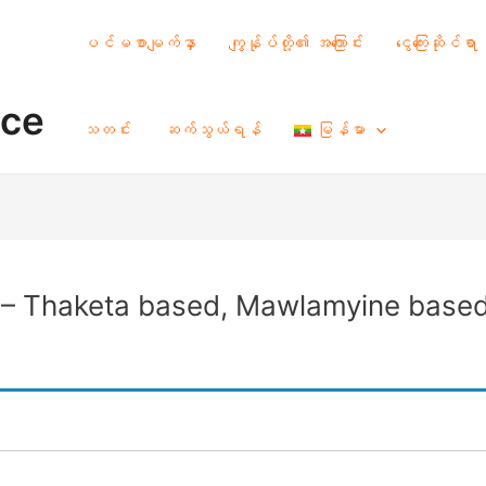
ပင်မစာမျက်နှာ
ကျွန်ုပ်တို့၏ အကြောင်း
ငွေကြေးဆိုင်ရာ
nce
သတင်း
ဆက်သွယ်ရန်
မြန်မာ
) – Thaketa based, Mawlamyine base