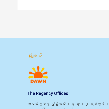
ရုံးချုပ်
The Regency Offices
အမှတ် ၅၈၇ ပြည်လမ်း ၊ ၃ လွှာ ၊ ၂ ရပ်ကွက် ၊