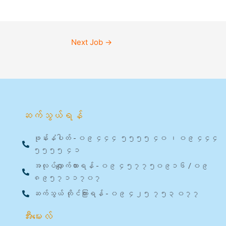
Next Job
→
ဆက်သွယ်ရန်
ဖုန်းနံပါတ် - ၀၉ ၄၄၄ ၅၅၅၅ ၄၀ ၊ ၀၉ ၄၄၄
၅၅၅၅ ၄၁
အလုပ်လျှောက်ထားရန် - ၀၉ ၄၅၇၇၅၀၉၁၆ / ၀၉
၈၉၅၇၁၁၇၀၇
ဆက်သွယ် တိုင်ကြားရန် - ၀၉ ၄၂၅ ၇၅၃ ၀၇၇
အီးမေးလ်