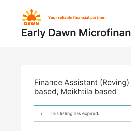
Skip
Post
to
navigation
content
Early Dawn Microfina
Finance Assistant (Roving
based, Meikhtila based
This listing has expired.