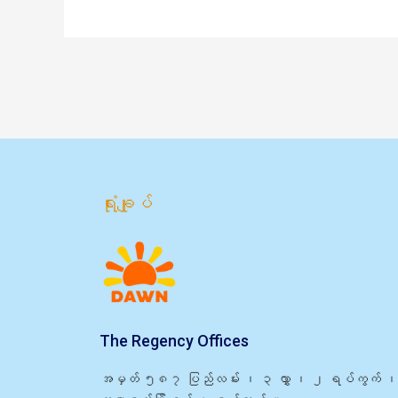
ရုံးချုပ်
The Regency Offices
အမှတ် ၅၈၇ ပြည်လမ်း ၊ ၃ လွှာ ၊ ၂ ရပ်ကွက် ၊