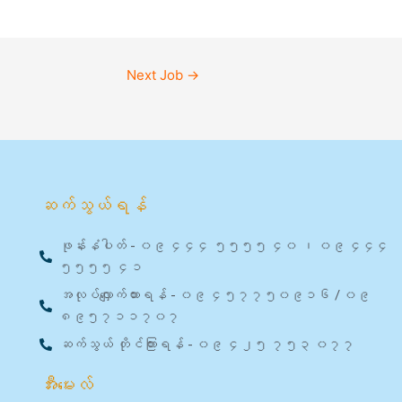
Next Job
→
ဆက်သွယ်ရန်
ဖုန်းနံပါတ် - ၀၉ ၄၄၄ ၅၅၅၅ ၄၀ ၊ ၀၉ ၄၄၄
၅၅၅၅ ၄၁
အလုပ်လျှောက်ထားရန် - ၀၉ ၄၅၇၇၅၀၉၁၆ / ၀၉
၈၉၅၇၁၁၇၀၇
ဆက်သွယ် တိုင်ကြားရန် - ၀၉ ၄၂၅ ၇၅၃ ၀၇၇
အီးမေးလ်