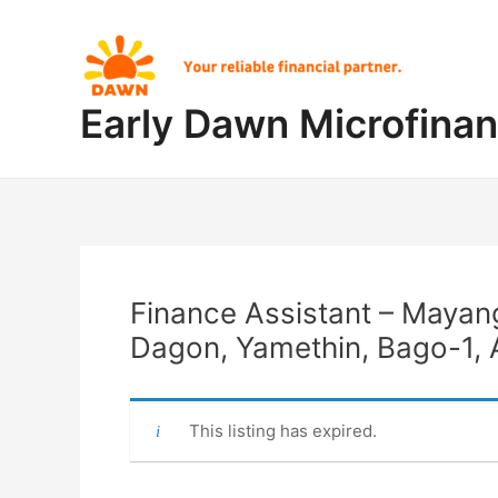
Skip
Post
to
navigation
content
Early Dawn Microfina
Finance Assistant – Mayan
Dagon, Yamethin, Bago-1,
This listing has expired.