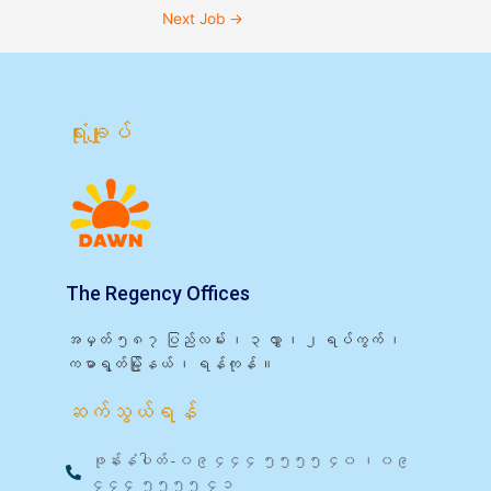
Next Job
→
ရုံးချုပ်
The Regency Offices
အမှတ် ၅၈၇ ပြည်လမ်း ၊ ၃ လွှာ ၊ ၂ ရပ်ကွက် ၊
ကမာရွတ်မြို့နယ် ၊ ရန်ကုန် ။
ဆက်သွယ်ရန်
ဖုန်းနံပါတ် - ၀၉ ၄၄၄ ၅၅၅၅ ၄၀ ၊ ၀၉
၄၄၄ ၅၅၅၅ ၄၁