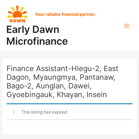
Skip
Post
Main
to
navigation
Men
content
Early Dawn
Microfinance
Finance Assistant-Hlegu-2, East
Dagon, Myaungmya, Pantanaw,
Bago-2, Aunglan, Dawei,
Gyoebingauk, Khayan, Insein
This listing has expired.