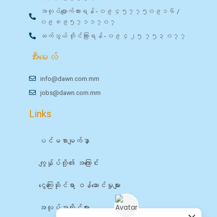
အလုပ်လျှောက်ထားရန် - ၀၉ ၄၅၇၇၅၀၉၁၆ /
၀၉ ၈၉၅၇၁၁၇၀၇
ဆက်သွယ် တိုင်ကြားရန် - ၀၉ ၄၂၅ ၇၅၃ ၀၇၇
အီးမေးလ်
info@dawn.com.mm
jobs@dawn.com.mm
Links
ပင်မစာမျက်နှာ
ကျွန်ုပ်တို့၏ အကြောင်း
ငွေကြေးဆိုင်ရာ ဝန်ဆောင်မှုများ
အလုပ်အကိုင်များ