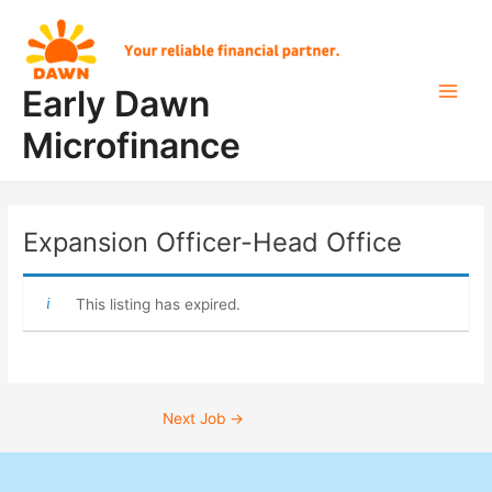
Skip
Post
Main
to
navigation
Men
content
Early Dawn
Microfinance
Expansion Officer-Head Office
This listing has expired.
Next Job
→