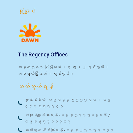
ရုံးချုပ်
The Regency Offices
အမှတ် ၅၈၇ ပြည်လမ်း ၊ ၃ လွှာ ၊ ၂ ရပ်ကွက် ၊
ကမာရွတ်မြို့နယ် ၊ ရန်ကုန် ။
ဆက်သွယ်ရန်
ဖုန်းနံပါတ် - ၀၉ ၄၄၄ ၅၅၅၅ ၄၀ ၊ ၀၉
၄၄၄ ၅၅၅၅ ၄၁
အလုပ်လျှောက်ထားရန် - ၀၉ ၄၅၇၇၅၀၉၁၆ /
၀၉ ၈၉၅၇၁၁၇၀၇
ဆက်သွယ် တိုင်ကြားရန် - ၀၉ ၄၂၅ ၇၅၃ ၀၇၇