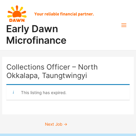
Skip
Post
Main
to
navigation
Men
content
Early Dawn
Microfinance
Collections Officer – North
Okkalapa, Taungtwingyi
This listing has expired.
Next Job
→