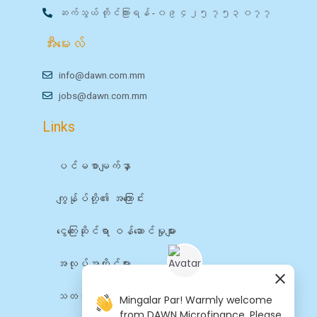
ဆက်သွယ် တိုင်ကြားရန် - ၀၉ ၄၂၅ ၇၅၃ ၀၇၇
အီးမေးလ်
info@dawn.com.mm
jobs@dawn.com.mm
Links
ပင်မစာမျက်နှာ
ကျွန်ုပ်တို့၏ အကြောင်း
ငွေကြေးဆိုင်ရာ ဝန်ဆောင်မှုများ
အလုပ်အကိုင်များ
သတင်း
Mingalar Par! Warmly welcome
from DAWN Microfinance. Please