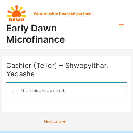
Skip
Post
Main
to
navigation
Men
content
Early Dawn
Microfinance
Cashier (Teller) – Shwepyithar,
Yedashe
This listing has expired.
Next Job
→