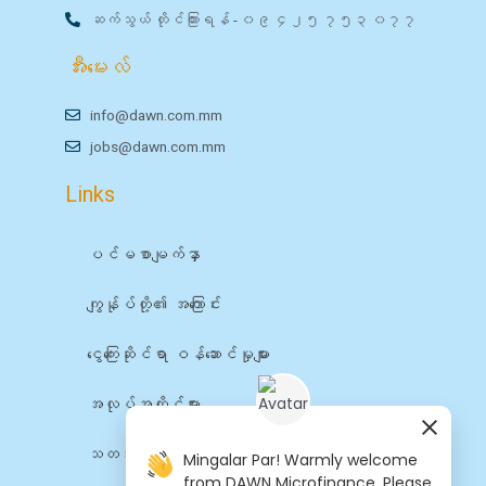
ဆက်သွယ် တိုင်ကြားရန် - ၀၉ ၄၂၅ ၇၅၃ ၀၇၇
အီးမေးလ်
info@dawn.com.mm
jobs@dawn.com.mm
Links
ပင်မစာမျက်နှာ
ကျွန်ုပ်တို့၏ အကြောင်း
ငွေကြေးဆိုင်ရာ ဝန်ဆောင်မှုများ
အလုပ်အကိုင်များ
သတင်း
Mingalar Par! Warmly welcome
from DAWN Microfinance. Please