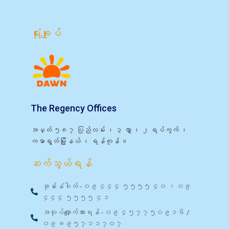
ရုံးချုပ်
The Regency Offices
အမှတ် ၅၈၇ ပြည်လမ်း ၊ ၃ လွှာ ၊ ၂ ရပ်ကွက် ၊
ကမာရွတ်မြို့နယ် ၊ ရန်ကုန် ။
ဆက်သွယ်ရန်
ဖုန်းနံပါတ် - ၀၉ ၄၄၄ ၅၅၅၅ ၄၀ ၊ ၀၉
၄၄၄ ၅၅၅၅ ၄၁
အလုပ်လျှောက်ထားရန် - ၀၉ ၄၅၇၇၅၀၉၁၆ /
၀၉ ၈၉၅၇၁၁၇၀၇