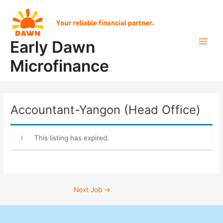
Skip
Post
Main
to
navigation
Men
content
Early Dawn
Microfinance
Accountant-Yangon (Head Office)
This listing has expired.
Next Job
→