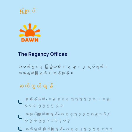
ရုံးချုပ်
The Regency Offices
အမှတ် ၅၈၇ ပြည်လမ်း ၊ ၃ လွှာ ၊ ၂ ရပ်ကွက် ၊
ကမာရွတ်မြို့နယ် ၊ ရန်ကုန် ။
ဆက်သွယ်ရန်
ဖုန်းနံပါတ် - ၀၉ ၄၄၄ ၅၅၅၅ ၄၀ ၊ ၀၉
၄၄၄ ၅၅၅၅ ၄၁
အလုပ်လျှောက်ထားရန် - ၀၉ ၄၅၇၇၅၀၉၁၆ /
၀၉ ၈၉၅၇၁၁၇၀၇
ဆက်သွယ် တိုင်ကြားရန် - ၀၉ ၄၂၅ ၇၅၃ ၀၇၇