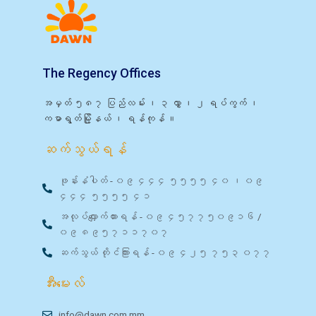
The Regency Offices
အမှတ် ၅၈၇ ပြည်လမ်း ၊ ၃ လွှာ ၊ ၂ ရပ်ကွက် ၊
ကမာရွတ်မြို့နယ် ၊ ရန်ကုန် ။
ဆက်သွယ်ရန်
ဖုန်းနံပါတ် - ၀၉ ၄၄၄ ၅၅၅၅ ၄၀ ၊ ၀၉
၄၄၄ ၅၅၅၅ ၄၁
အလုပ်လျှောက်ထားရန် - ၀၉ ၄၅၇၇၅၀၉၁၆ /
၀၉ ၈၉၅၇၁၁၇၀၇
ဆက်သွယ် တိုင်ကြားရန် - ၀၉ ၄၂၅ ၇၅၃ ၀၇၇
အီးမေးလ်
info@dawn.com.mm