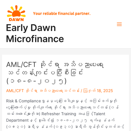
Skip
Post
Main
to
navigation
Men
content
Early Dawn
Microfinance
AML/CFT ဆိုင်ရာ အသိပညာပေးရေး
သင်တန်းကျင်းပပြီးစီးခြင်း
(၁၈-၈-၂၀၂၅)
AML/CFT ဆိုင်ရာ အသိပညာပေးရေးသင်တန်း
/
ဩဂုတ် 18, 2025
Risk & Complianceဌာနမှ ငွေကြေးခဝါချမှုနှင့် အကြမ်းဖက်မှုကို
ငွေကြေးထောက်ပံ့မှု တိုက်ဖျက်ရေး ဆိုင်ရာ အသိပညာပေးရေးသင်တန်း (၀န်
ထမ်းအဟောင်းများကိုသာ) Refresher Training အနေဖြင့်Talent
Departmentနှင့် ပူးပေါင်း၍ ၁၈-၈-၂၀၂၅ ရက်နေ့ နံနက်
(၀၈း၃၀) နာရီမှ နံနက် (၀၉း၃၀) နာရီထိ အွန်လိုင်းမှတစ်ဆင့်