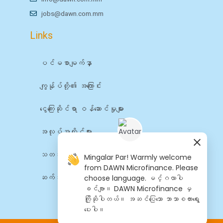
jobs@dawn.com.mm
Links
ပင်မစာမျက်နှာ
ကျွန်ုပ်တို့၏ အကြောင်း
ငွေကြေးဆိုင်ရာ ဝန်ဆောင်မှုများ
အလုပ်အကိုင်များ
သတင်း
Mingalar Par! Warmly welcome
from DAWN Microfinance. Please
ဆက်သွယ်ရန်
choose language. မင်္ဂလာပါ
ခင်ဗျာ။ DAWN Microfinance မှ
ကြိုဆိုပါတယ်။ အဆင်​ပြေ​​သော ဘာသာစကား​​ရွေး​
ပေးပါ။