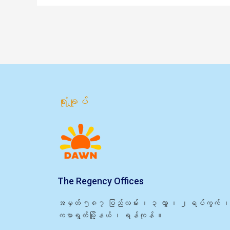
ရုံးချုပ်
The Regency Offices
အမှတ် ၅၈၇ ပြည်လမ်း ၊ ၃ လွှာ ၊ ၂ ရပ်ကွက် ၊
ကမာရွတ်မြို့နယ် ၊ ရန်ကုန် ။