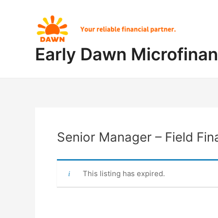
Skip
Post
to
navigation
content
Early Dawn Microfina
Senior Manager – Field Fi
This listing has expired.