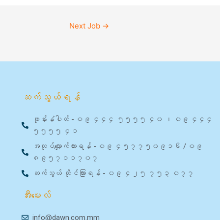
Next Job
→
ဆက်သွယ်ရန်
ဖုန်းနံပါတ် - ၀၉ ၄၄၄ ၅၅၅၅ ၄၀ ၊ ၀၉ ၄၄၄
၅၅၅၅ ၄၁
အလုပ်လျှောက်ထားရန် - ၀၉ ၄၅၇၇၅၀၉၁၆ / ၀၉
၈၉၅၇၁၁၇၀၇
ဆက်သွယ် တိုင်ကြားရန် - ၀၉ ၄၂၅ ၇၅၃ ၀၇၇
အီးမေးလ်
info@dawn.com.mm