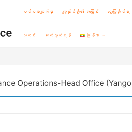
ပင်မစာမျက်နှာ
ကျွန်ုပ်တို့၏ အကြောင်း
ငွေကြေးဆိုင်ရာ
nce
သတင်း
ဆက်သွယ်ရန်
မြန်မာ
nance Operations-Head Office (Yango