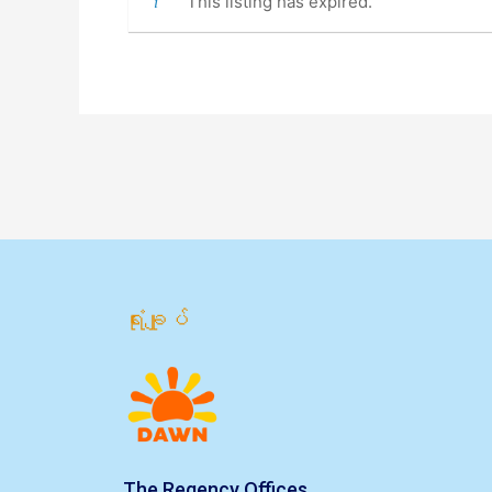
This listing has expired.
ရုံးချုပ်
The Regency Offices