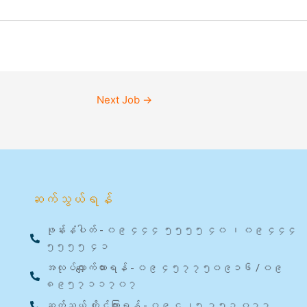
Next Job
→
ဆက်သွယ်ရန်
ဖုန်းနံပါတ် - ၀၉ ၄၄၄ ၅၅၅၅ ၄၀ ၊ ၀၉ ၄၄၄
၅၅၅၅ ၄၁
အလုပ်လျှောက်ထားရန် - ၀၉ ၄၅၇၇၅၀၉၁၆ / ၀၉
၈၉၅၇၁၁၇၀၇
ဆက်သွယ် တိုင်ကြားရန် - ၀၉ ၄၂၅ ၇၅၃ ၀၇၇