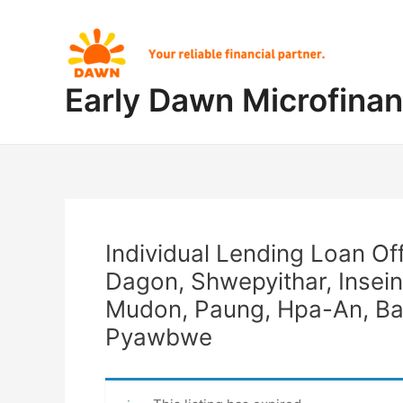
Skip
Post
to
navigation
content
Early Dawn Microfina
Individual Lending Loan Off
Dagon, Shwepyithar, Insei
Mudon, Paung, Hpa-An, Ba
Pyawbwe