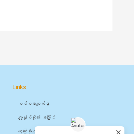
Links
ပင်မစာမျက်နှာ
ကျွန်ုပ်တို့၏ အကြောင်း
ငွေကြေးဆိုင်ရာ ဝန်ဆောင်မှုများ