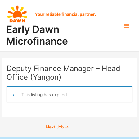
Skip
Post
Main
to
navigation
Men
content
Early Dawn
Microfinance
Deputy Finance Manager – Head
Office (Yangon)
This listing has expired.
Next Job
→