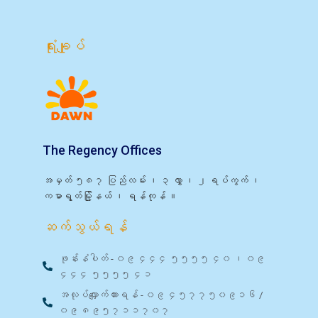
ရုံးချုပ်
The Regency Offices
အမှတ် ၅၈၇ ပြည်လမ်း ၊ ၃ လွှာ ၊ ၂ ရပ်ကွက် ၊
ကမာရွတ်မြို့နယ် ၊ ရန်ကုန် ။
ဆက်သွယ်ရန်
ဖုန်းနံပါတ် - ၀၉ ၄၄၄ ၅၅၅၅ ၄၀ ၊ ၀၉
၄၄၄ ၅၅၅၅ ၄၁
အလုပ်လျှောက်ထားရန် - ၀၉ ၄၅၇၇၅၀၉၁၆ /
၀၉ ၈၉၅၇၁၁၇၀၇