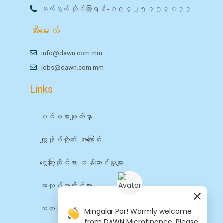
ဆက်သွယ် တိုင်ကြားရန် - ၀၉ ၄၂၅ ၇၅၃ ၀၇၇
အီးမေးလ်
info@dawn.com.mm
jobs@dawn.com.mm
Links
ပင်မစာမျက်နှာ
ကျွန်ုပ်တို့၏ အကြောင်း
ငွေကြေးဆိုင်ရာ ဝန်ဆောင်မှုများ
အလုပ်အကိုင်များ
သတင်း
Mingalar Par! Warmly welcome
from DAWN Microfinance. Please