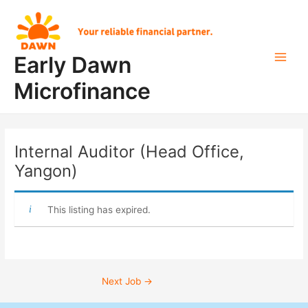
Skip
Post
Main
to
navigation
Men
content
Early Dawn
Microfinance
Internal Auditor (Head Office,
Yangon)
This listing has expired.
Next Job
→