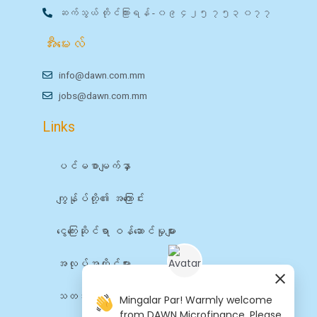
ဆက်သွယ် တိုင်ကြားရန် - ၀၉ ၄၂၅ ၇၅၃ ၀၇၇
အီးမေးလ်
info@dawn.com.mm
jobs@dawn.com.mm
Links
ပင်မစာမျက်နှာ
ကျွန်ုပ်တို့၏ အကြောင်း
ငွေကြေးဆိုင်ရာ ဝန်ဆောင်မှုများ
အလုပ်အကိုင်များ
သတင်း
Mingalar Par! Warmly welcome
from DAWN Microfinance. Please