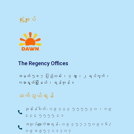
ရုံးချုပ်
The Regency Offices
အမှတ် ၅၈၇ ပြည်လမ်း ၊ ၃ လွှာ ၊ ၂ ရပ်ကွက် ၊
ကမာရွတ်မြို့နယ် ၊ ရန်ကုန် ။
ဆက်သွယ်ရန်
ဖုန်းနံပါတ် - ၀၉ ၄၄၄ ၅၅၅၅ ၄၀ ၊ ၀၉
၄၄၄ ၅၅၅၅ ၄၁
အလုပ်လျှောက်ထားရန် - ၀၉ ၄၅၇၇၅၀၉၁၆ /
၀၉ ၈၉၅၇၁၁၇၀၇